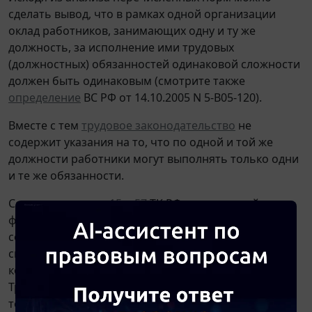
сделать вывод, что в рамках одной организации
оклад работников, занимающих одну и ту же
должность, за исполнение ими трудовых
(должностных) обязанностей одинаковой сложности
должен быть одинаковым (смотрите также
определение
ВС РФ от 14.10.2005 N 5-В05-120).
Вместе с тем
трудовое законодательство
не
содержит указания на то, что по одной и той же
должности работники могут выполнять только одни
и те же обязанности.
Согласно
статьям 15
и
57
ТК РФ под трудовой
функцией понимается работа по должности в
соответствии со
штатным расписанием
, профессии,
специальности с указанием квалификации;
конкретный вид поручаемой работнику работы.
Трудовая функция работника определяется не
только наименованием должности, но и перечнем