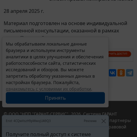
28 апреля 2025 г.
Материал подготовлен на основе индивидуальной
письменной консультации, оказанной в рамках
услуги
Правовой консалтинг
.
Мы обрабатываем локальные данные
браузера и используем инструменты
аналитики в целях улучшения и обеспечения
работоспособности сайта, статистических
исследований и обзоров. Вы можете
Перепечатка
запретить обработку указанных данных в
настройках браузера. Пожалуйста,
ознакомьтесь с условиями их обработки
.
Принять
© ООО "НПП "ГАРАНТ-СЕРВИС", 2026. Система ГАРАНТ
выпускается с 1990 года. Компания "Гарант" и ее партнеры
Erid: 4CQwVszH9pWwojUA9Q3
Реклама
являются участниками Российской ассоциации правовой
информации ГАРАНТ.
Получите полный доступ к системе