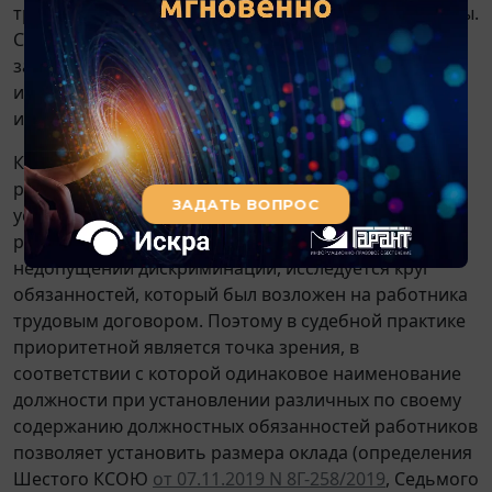
трудовых обязанностей, которые на него возложены.
Следовательно, в ситуации, когда работники
занимают одинаковую должность, утверждать, что
их трудовые обязанности безусловно должны быть
идентичны, нельзя.
Как показывает судебная практика, при
рассмотрении заявлений о том, что при
установлении того или иного размера оклада
работодатель не соблюдал требование о
недопущении дискриминации, исследуется круг
обязанностей, который был возложен на работника
трудовым договором. Поэтому в судебной практике
приоритетной является точка зрения, в
соответствии с которой одинаковое наименование
должности при установлении различных по своему
содержанию должностных обязанностей работников
позволяет установить размера оклада (определения
Шестого КСОЮ
от 07.11.2019 N 8Г-258/2019
, Седьмого