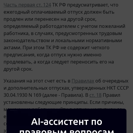
Часть первая ст. 124
ТК РФ предусматривает, что
ежегодный оплачиваемый отпуск должен быть
продлен или перенесен на другой срок,
определяемый работодателем с учетом пожеланий
работника, в случаях, предусмотренных трудовым
законодательством и локальными нормативными
актами. При этом ТК РФ не содержит четкого
предписания, когда отпуск нужно именно
продлевать, а когда следует переносить его на
другой срок.
Указания на этот счет есть в
Правилах
об очередных
и дополнительных отпусках, утвержденных НКТ СССР
30.04.1930 N 169 (далее - Правила). В
ст. 18
Правил
установлены следующие принципы. Если причины,
мешающие работнику уйти в отпуск, наступили до
его начала, то новый срок отпуска определяется по
соглашению работодателя с работником. Если же
эти причины наступили во время пребывания