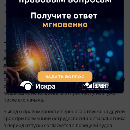
работника в отпуске, то срок возвращения из
отпуска автоматически удлиняется на
соответствующее количество дней, причем
работник обязан немедленно уведомить об этом
работодателя.
При этом начавшийся отпуск теоретически можно
продлить, а можно и перенести неиспользованные
дни на другой срок. Формулировка
ст. 124
ТК РФ
допускает оба варианта. Поэтому
ст. 18
Правил не
должна рассматриваться как ограничение прав
работника и работодателя договориться о переносе
оставшихся дней отпуска в ситуации, когда причины,
мешающие использовать отпуск, наступили уже
после его начала.
Вывод о правомерности переноса отпуска на другой
срок при временной нетрудоспособности работника
в период отпуска согласуется с позицией судов