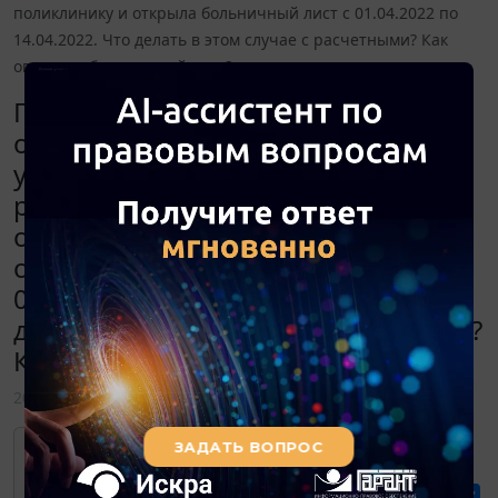
поликлинику и открыла больничный лист с 01.04.2022 по
14.04.2022. Что делать в этом случае с расчетными? Как
оплатить больничный лист?
Первого апреля сотрудница
отработала последний день и
уволилась. Ей были выплачены
расчетные за этот день. Вечером
она обратилась в поликлинику и
открыла больничный лист с
01.04.2022 по 14.04.2022. Что
делать в этом случае с расчетными?
Как оплатить больничный лист?
20 мая 2022
Для просмотра актуального текста
документа и получения полной
информации о вступлении в силу,