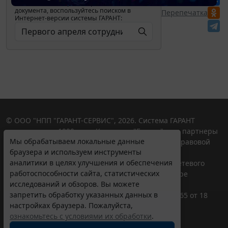
изменениях и порядке применения
документа, воспользуйтесь поиском в
Перепечатка
Интернет-версии системы ГАРАНТ:
© ООО "НПП "ГАРАНТ-СЕРВИС", 2026. Система ГАРАНТ
выпускается с 1990 года. Компания "Гарант" и ее партнеры
Мы обрабатываем локальные данные
являются участниками Российской ассоциации правовой
браузера и используем инструменты
информации ГАРАНТ.
аналитики в целях улучшения и обеспечения
Портал ГАРАНТ.РУ зарегистрирован в качестве сетевого
работоспособности сайта, статистических
издания Федеральной службой по надзору в сфере
исследований и обзоров. Вы можете
связи,информационных технологий и массовых
запретить обработку указанных данных в
коммуникаций (Роскомнадзором), Эл № ФС77-58365 от 18
настройках браузера. Пожалуйста,
июня 2014 года.
ознакомьтесь с условиями их обработки
.
16+