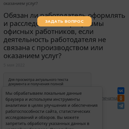
оказанием услуг?
Обязан ли работодатель оформлять
и расследовать микротравмы
офисных работников, если
деятельность работодателя не
связана с производством или
оказанием услуг?
5 мая 2022
Для просмотра актуального текста
документа и получения полной
информации о вступлении в силу,
изменениях и порядке применения
Мы обрабатываем локальные данные
документа, воспользуйтесь поиском в
Перепечатка
браузера и используем инструменты
Интернет-версии системы ГАРАНТ:
аналитики в целях улучшения и обеспечения
работоспособности сайта, статистических
исследований и обзоров. Вы можете
запретить обработку указанных данных в