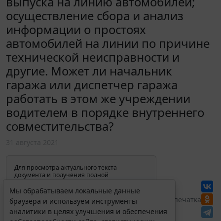
выпуска на линию автомобилей;
осуществление сбора и анализ
информации о простоях
автомобилей на линии по причине
технической неисправности и
другие. Может ли начальник
гаража или диспетчер гаража
работать в этом же учреждении
водителем в порядке внутреннего
совместительства?
31 августа 2021
Для просмотра актуального текста
документа и получения полной
информации о вступлении в силу,
изменениях и порядке применения
Мы обрабатываем локальные данные
документа, воспользуйтесь поиском в
Перепечатка
браузера и используем инструменты
Интернет-версии системы ГАРАНТ:
аналитики в целях улучшения и обеспечения