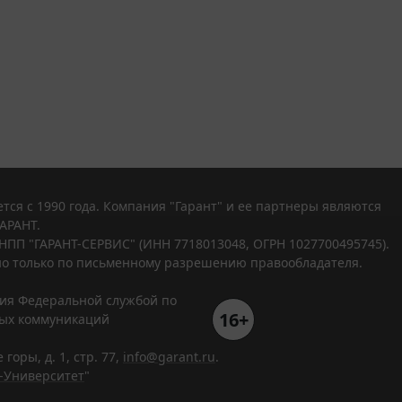
тся с 1990 года. Компания "Гарант" и ее партнеры являются
АРАНТ.
НПП "ГАРАНТ-СЕРВИС" (ИНН 7718013048, ОГРН 1027700495745).
о только по письменному разрешению правообладателя.
ния Федеральной службой по
16+
вых коммуникаций
горы, д. 1, стр. 77,
info@garant.ru
.
-Университет
"