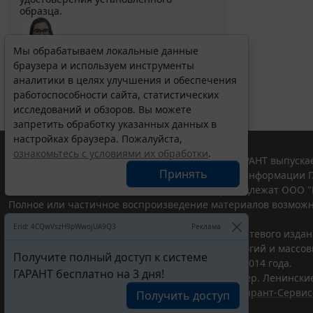
образца.
Мы обрабатываем локальные данные
браузера и используем инструменты
Выберите тему программы повышения квалификации
для юристов ...
аналитики в целях улучшения и обеспечения
работоспособности сайта, статистических
исследований и обзоров. Вы можете
запретить обработку указанных данных в
настройках браузера. Пожалуйста,
ознакомьтесь с условиями их обработки
.
© ООО "НПП "ГАРАНТ-СЕРВИС", 2026. Система ГАРАНТ выпускае
Принять
участниками Российской ассоциации правовой информации Г
Все права на материалы сайта ГАРАНТ.РУ принадлежат ООО "
Полное или частичное воспроизведение материалов возможн
Правила использования портала.
Erid: 4CQwVszH9pWwojUA9Q3
Реклама
Портал ГАРАНТ.РУ зарегистрирован в качестве сетевого изда
надзору в сфере связи,информационных технологий и массо
Получите полный доступ к системе
(Роскомнадзором), Эл № ФС77-58365 от 18 июня 2014 года.
ГАРАНТ бесплатно на 3 дня!
ООО "НПП "ГАРАНТ-СЕРВИС", 119234, г. Москва, тер. Ленинские 
Разработчик ЭПС Система ГАРАНТ – ООО "НПП "
Гарант-Сервис
Получить доступ