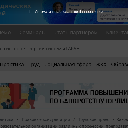
1
Автоматическое закрытие баннера через
Демо
Семинары
Стать партнером
Клиента
Практика
Труд
Социальная сфера
ЖКХ
Образ
алитика
Правовые консультации
Трудовое право
Каков
разовательной организации различных профессий (преподавате