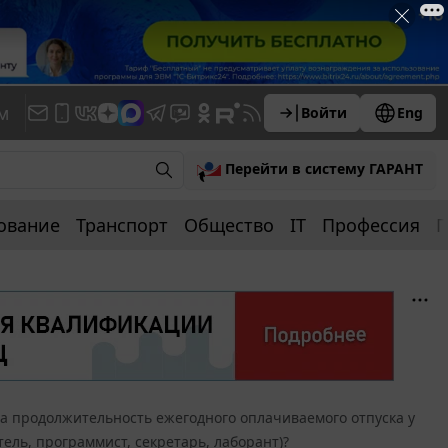
м
Войти
Eng
Перейти в систему ГАРАНТ
ование
Транспорт
Общество
IT
Профессия
П
а продолжительность ежегодного оплачиваемого отпуска у
ль, программист, секретарь, лаборант)?