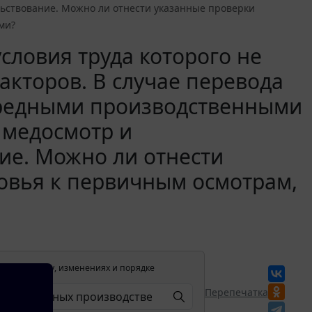
ьствование. Можно ли отнести указанные проверки
ми?
условия труда которого не
кторов. В случае перевода
 вредными производственными
 медосмотр и
ие. Можно ли отнести
овья к первичным осмотрам,
лении в силу, изменениях и порядке
Перепечатка