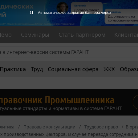
10
Автоматическое закрытие баннера через
Демо
Семинары
Стать партнером
Клиента
Практика
Труд
Социальная сфера
ЖКХ
Образ
алитика
Правовые консультации
Трудовое право
В орг
х производственных факторов. В случае перевода сотрудника 