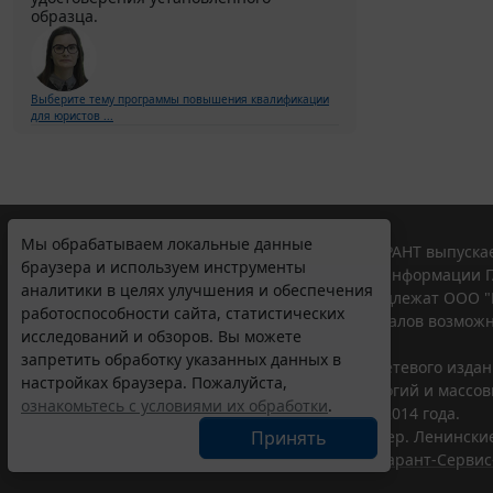
образца.
Выберите тему программы повышения квалификации
для юристов ...
Мы обрабатываем локальные данные
© ООО "НПП "ГАРАНТ-СЕРВИС", 2026. Система ГАРАНТ выпускае
браузера и используем инструменты
участниками Российской ассоциации правовой информации Г
аналитики в целях улучшения и обеспечения
Все права на материалы сайта ГАРАНТ.РУ принадлежат ООО "
работоспособности сайта, статистических
Полное или частичное воспроизведение материалов возможн
исследований и обзоров. Вы можете
Правила использования портала.
запретить обработку указанных данных в
Портал ГАРАНТ.РУ зарегистрирован в качестве сетевого изда
настройках браузера. Пожалуйста,
надзору в сфере связи,информационных технологий и массо
ознакомьтесь с условиями их обработки
.
(Роскомнадзором), Эл № ФС77-58365 от 18 июня 2014 года.
ООО "НПП "ГАРАНТ-СЕРВИС", 119234, г. Москва, тер. Ленинские 
Принять
Разработчик ЭПС Система ГАРАНТ – ООО "НПП "
Гарант-Сервис