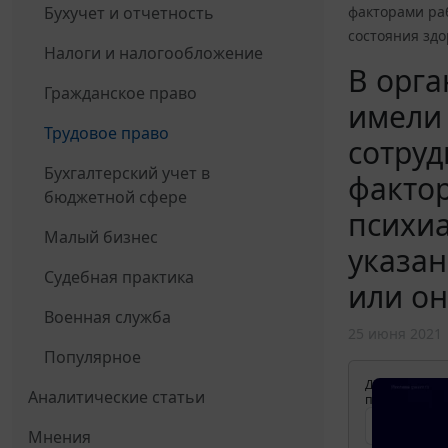
Бухучет и отчетность
факторами ра
состояния зд
Налоги и налогообложение
В орга
Гражданское право
имели 
Трудовое право
сотруд
Бухгалтерский учет в
факто
бюджетной сфере
психиа
Малый бизнес
указан
Судебная практика
или о
Военная служба
25 июня 2021
Популярное
Для просмотр
Аналитические статьи
применения д
Мнения