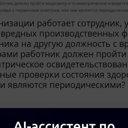
ботник должен пройти медосмотр и психиатрическое освидетел
оровья к первичным осмотрам, или они являются периодически
низации работает сотрудник, 
вредных производственных фа
ника на другую должность с
рами работник должен пройти
трическое освидетельствован
ные проверки состояния здор
ни являются периодическими?
а актуального текста документа и получения полной информации о вступ
окумента, воспользуйтесь поиском в Интернет-версии системы ГАРАНТ: