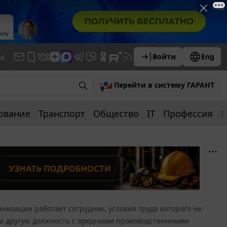
м
Войти
Eng
Перейти в систему ГАРАНТ
ование
Транспорт
Общество
IT
Профессия
П
анизации работает сотрудник, условия труда которого не
на другую должность с вредными производственными