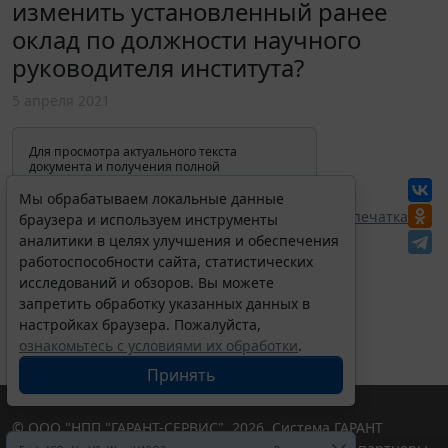
изменить установленный ранее
оклад по должности научного
руководителя института?
5 апреля 2021
Для просмотра актуального текста
документа и получения полной
информации о вступлении в силу,
изменениях и порядке применения
Мы обрабатываем локальные данные
документа, воспользуйтесь поиском в
Перепечатка
браузера и используем инструменты
Интернет-версии системы ГАРАНТ:
аналитики в целях улучшения и обеспечения
работоспособности сайта, статистических
исследований и обзоров. Вы можете
запретить обработку указанных данных в
настройках браузера. Пожалуйста,
ознакомьтесь с условиями их обработки
.
Принять
© ООО "НПП "ГАРАНТ-СЕРВИС", 2026. Система ГАРАНТ