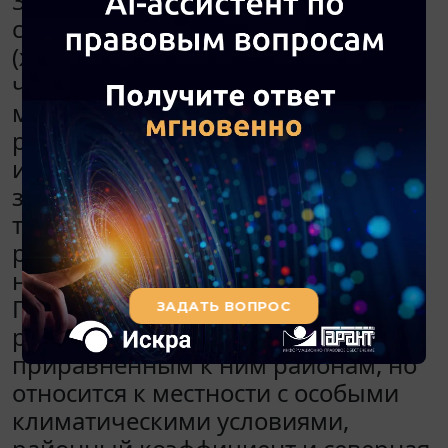
320 Трудового кодекса РФ
сотрудницам лаборатории
(женщинам) устанавливается 36-
часовая рабочая неделя, если
меньшая продолжительность
рабочей недели не предусмотрена
иными законами. При этом
заработная плата выплачивается в
том же размере, что и при полной
рабочей неделе". Работодатель
находится в городе Красноярске.
Город Красноярск не относится к
районам Крайнего Севера и
приравненным к ним районам, но
относится к местности с особыми
климатическими условиями,