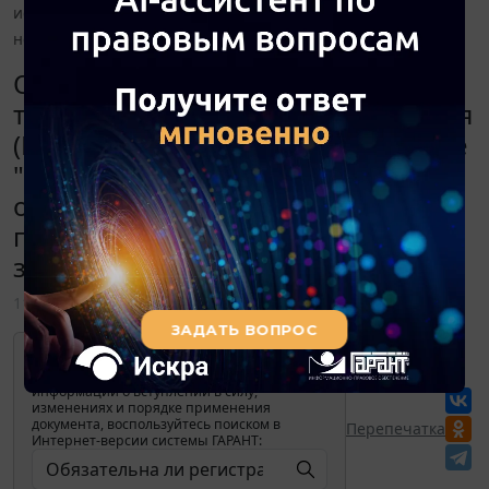
исполнять и предусмотрена ли ответственность за
неисполнение?
Обязательна ли регистрация, а
также подача отчетов работодателя
(Волгоградская область) на портале
"Работа в России"? Должна ли
организация это исполнять и
предусмотрена ли ответственность
за неисполнение?
11 июня 2020
Для просмотра актуального текста
документа и получения полной
информации о вступлении в силу,
изменениях и порядке применения
документа, воспользуйтесь поиском в
Перепечатка
Интернет-версии системы ГАРАНТ: