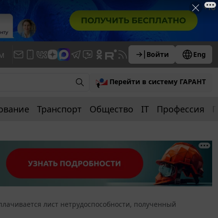
м
Войти
Eng
Перейти в систему ГАРАНТ
ование
Транспорт
Общество
IT
Профессия
П
плачивается лист нетрудоспособности, полученный