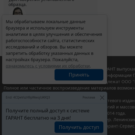
образца.
Мы обрабатываем локальные данные
Выберите тему программы повышения квалификации
браузера и используем инструменты
для юристов ...
аналитики в целях улучшения и обеспечения
работоспособности сайта, статистических
исследований и обзоров. Вы можете
запретить обработку указанных данных в
настройках браузера. Пожалуйста,
ознакомьтесь с условиями их обработки
.
© ООО "НПП "ГАРАНТ-СЕРВИС", 2026. Система ГАРАНТ выпускае
Принять
участниками Российской ассоциации правовой информации Г
Все права на материалы сайта ГАРАНТ.РУ принадлежат ООО "
Полное или частичное воспроизведение материалов возможн
Правила использования портала.
Erid: 4CQwVszH9pWwojUA9Q3
Реклама
Портал ГАРАНТ.РУ зарегистрирован в качестве сетевого изда
надзору в сфере связи,информационных технологий и массо
Получите полный доступ к системе
(Роскомнадзором), Эл № ФС77-58365 от 18 июня 2014 года.
ГАРАНТ бесплатно на 3 дня!
ООО "НПП "ГАРАНТ-СЕРВИС", 119234, г. Москва, тер. Ленинские 
Разработчик ЭПС Система ГАРАНТ – ООО "НПП "
Гарант-Сервис
Получить доступ