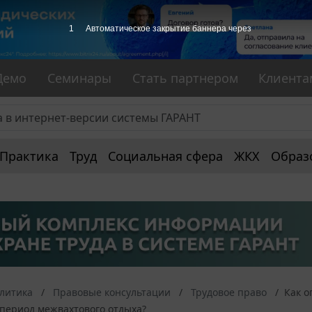
1
Автоматическое закрытие баннера через
Демо
Семинары
Стать партнером
Клиента
Практика
Труд
Социальная сфера
ЖКХ
Образ
алитика
Правовые консультации
Трудовое право
Как о
 период межвахтового отдыха?