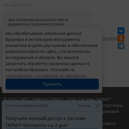
10 марта 2020
Для просмотра актуального текста
документа и получения полной
информации о вступлении в силу,
изменениях и порядке применения
Мы обрабатываем локальные данные
документа, воспользуйтесь поиском в
Перепечатка
браузера и используем инструменты
Интернет-версии системы ГАРАНТ:
аналитики в целях улучшения и обеспечения
работоспособности сайта, статистических
исследований и обзоров. Вы можете
запретить обработку указанных данных в
настройках браузера. Пожалуйста,
ознакомьтесь с условиями их обработки
.
Принять
© ООО "НПП "ГАРАНТ-СЕРВИС", 2026. Система ГАРАНТ
выпускается с 1990 года. Компания "Гарант" и ее партнеры
Erid: 4CQwVszH9pWwojUA9Q3
Реклама
являются участниками Российской ассоциации правовой
информации ГАРАНТ.
Получите полный доступ к системе
Портал ГАРАНТ.РУ зарегистрирован в качестве сетевого
ГАРАНТ бесплатно на 3 дня!