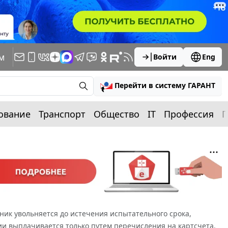
м
Войти
Eng
Перейти в систему ГАРАНТ
ование
Транспорт
Общество
IT
Профессия
П
ник увольняется до истечения испытательного срока,
ии выплачивается только путем перечисления на картсчета.