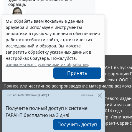
образца.
Мы обрабатываем локальные данные
Выберите тему программы повышения квалификации
браузера и используем инструменты
для юристов ...
аналитики в целях улучшения и обеспечения
работоспособности сайта, статистических
исследований и обзоров. Вы можете
запретить обработку указанных данных в
настройках браузера. Пожалуйста,
ознакомьтесь с условиями их обработки
.
© ООО "НПП "ГАРАНТ-СЕРВИС", 2026. Система ГАРАНТ выпускае
Принять
участниками Российской ассоциации правовой информации Г
Все права на материалы сайта ГАРАНТ.РУ принадлежат ООО "
Полное или частичное воспроизведение материалов возможн
Правила использования портала.
Erid: 4CQwVszH9pWwojUA9Q3
Реклама
Портал ГАРАНТ.РУ зарегистрирован в качестве сетевого изда
надзору в сфере связи,информационных технологий и массо
Получите полный доступ к системе
(Роскомнадзором), Эл № ФС77-58365 от 18 июня 2014 года.
ГАРАНТ бесплатно на 3 дня!
ООО "НПП "ГАРАНТ-СЕРВИС", 119234, г. Москва, тер. Ленинские 
Разработчик ЭПС Система ГАРАНТ – ООО "НПП "
Гарант-Сервис
Получить доступ