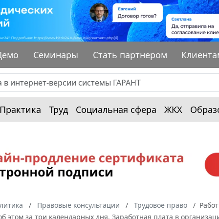
Демо
Семинары
Стать партнером
Клиента
Практика
Труд
Социальная сфера
ЖКХ
Образ
алитика
Правовые консультации
Трудовое право
Работ
б этом за три календарных дня. Заработная плата в организац