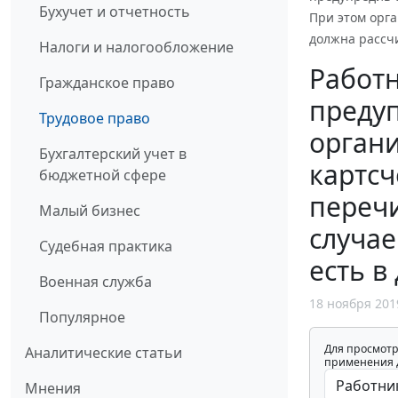
Бухучет и отчетность
При этом орга
должна рассчи
Налоги и налогообложение
Работн
Гражданское право
предуп
Трудовое право
органи
Бухгалтерский учет в
картсч
бюджетной сфере
перечи
Малый бизнес
случае
Судебная практика
есть в
Военная служба
18 ноября 201
Популярное
Для просмотр
Аналитические статьи
применения д
Мнения