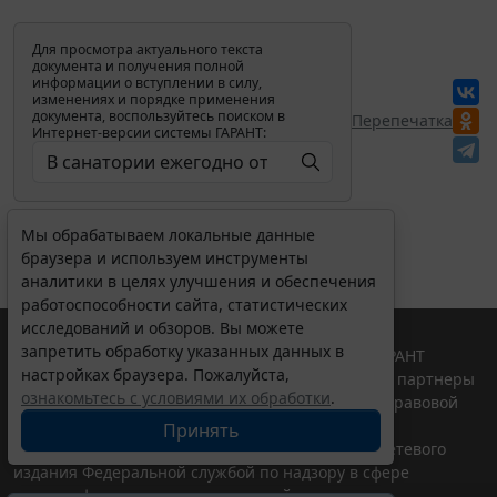
Для просмотра актуального текста
документа и получения полной
информации о вступлении в силу,
изменениях и порядке применения
документа, воспользуйтесь поиском в
Перепечатка
Интернет-версии системы ГАРАНТ:
Мы обрабатываем локальные данные
браузера и используем инструменты
аналитики в целях улучшения и обеспечения
работоспособности сайта, статистических
исследований и обзоров. Вы можете
запретить обработку указанных данных в
© ООО "НПП "ГАРАНТ-СЕРВИС", 2026. Система ГАРАНТ
настройках браузера. Пожалуйста,
выпускается с 1990 года. Компания "Гарант" и ее партнеры
ознакомьтесь с условиями их обработки
.
являются участниками Российской ассоциации правовой
информации ГАРАНТ.
Принять
Портал ГАРАНТ.РУ зарегистрирован в качестве сетевого
издания Федеральной службой по надзору в сфере
связи,информационных технологий и массовых