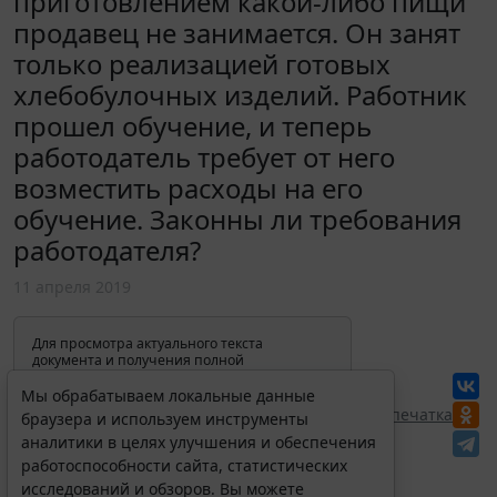
приготовлением какой-либо пищи
продавец не занимается. Он занят
только реализацией готовых
хлебобулочных изделий. Работник
прошел обучение, и теперь
работодатель требует от него
возместить расходы на его
обучение. Законны ли требования
работодателя?
11 апреля 2019
Для просмотра актуального текста
документа и получения полной
информации о вступлении в силу,
изменениях и порядке применения
Мы обрабатываем локальные данные
документа, воспользуйтесь поиском в
Перепечатка
браузера и используем инструменты
Интернет-версии системы ГАРАНТ:
аналитики в целях улучшения и обеспечения
работоспособности сайта, статистических
исследований и обзоров. Вы можете