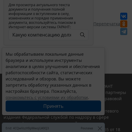
Для просмотра актуального текста
документа и получения полной
информации о вступлении в силу,
изменениях и порядке применения
документа, воспользуйтесь поиском в
Перепечатка
Интернет-версии системы ГАРАНТ:
Мы обрабатываем локальные данные
браузера и используем инструменты
аналитики в целях улучшения и обеспечения
работоспособности сайта, статистических
исследований и обзоров. Вы можете
запретить обработку указанных данных в
© ООО "НПП "ГАРАНТ-СЕРВИС", 2026. Система ГАРАНТ
настройках браузера. Пожалуйста,
выпускается с 1990 года. Компания "Гарант" и ее партнеры
ознакомьтесь с условиями их обработки
.
являются участниками Российской ассоциации правовой
информации ГАРАНТ.
Принять
Портал ГАРАНТ.РУ зарегистрирован в качестве сетевого
издания Федеральной службой по надзору в сфере
связи,информационных технологий и массовых
Erid: 4CQwVszH9pWwojUA9Q3
Реклама
коммуникаций (Роскомнадзором), Эл № ФС77-58365 от 18