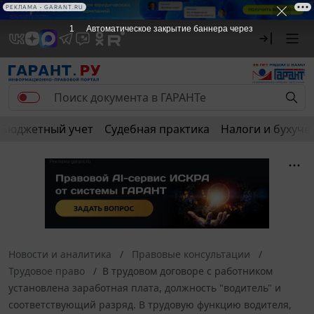
РЕКЛАМА
РЕКЛАМА • GARANT.RU
1
Автоматическое закрытие баннера через
Бюджетный учет
Судебная практика
Налоги и бухуче
Новости и аналитика
Правовые консультации
Трудовое право
В трудовом договоре с работником
установлена заработная плата, должность "водитель" и
соответствующий разряд. В трудовую функцию водителя,