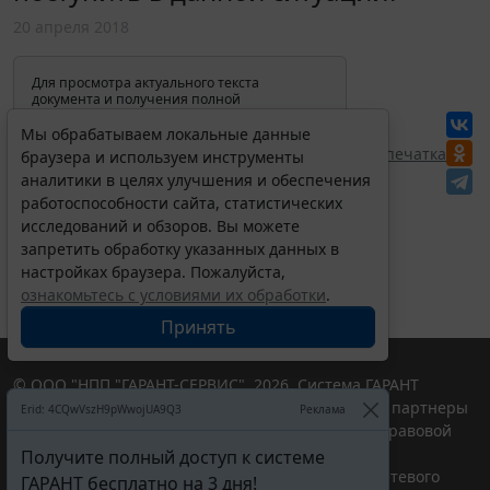
20 апреля 2018
Для просмотра актуального текста
документа и получения полной
информации о вступлении в силу,
изменениях и порядке применения
Мы обрабатываем локальные данные
документа, воспользуйтесь поиском в
Перепечатка
браузера и используем инструменты
Интернет-версии системы ГАРАНТ:
аналитики в целях улучшения и обеспечения
работоспособности сайта, статистических
исследований и обзоров. Вы можете
запретить обработку указанных данных в
настройках браузера. Пожалуйста,
ознакомьтесь с условиями их обработки
.
Принять
© ООО "НПП "ГАРАНТ-СЕРВИС", 2026. Система ГАРАНТ
выпускается с 1990 года. Компания "Гарант" и ее партнеры
Erid: 4CQwVszH9pWwojUA9Q3
Реклама
являются участниками Российской ассоциации правовой
информации ГАРАНТ.
Получите полный доступ к системе
Портал ГАРАНТ.РУ зарегистрирован в качестве сетевого
ГАРАНТ бесплатно на 3 дня!