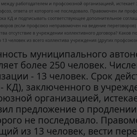
 между работодателем и профсоюзной организацией, истекает 
офсоз, ответа от которого не последовало. Правомочен ли проф
ока КД и подписывать соответствующее дополнительное соглаш
воров (если профсоюз неправомочен на ведение переговоров) 
тва отсутствие в учреждении коллективного договора? Каков 
о 13 человек из всего коллектива учреждения (других профсою
нность муниципального автон
ляет более 250 человек. Чис
зации - 13 человек. Срок дей
 - КД), заключенного в учреж
юзной организацией, истекает
ил предложение о продлении 
орого не последовало. Право
щий из 13 человек, вести пер