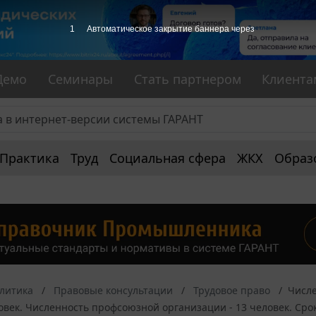
1
Автоматическое закрытие баннера через
Демо
Семинары
Стать партнером
Клиента
Практика
Труд
Социальная сфера
ЖКХ
Образ
алитика
Правовые консультации
Трудовое право
Числе
овек. Численность профсоюзной организации - 13 человек. Срок