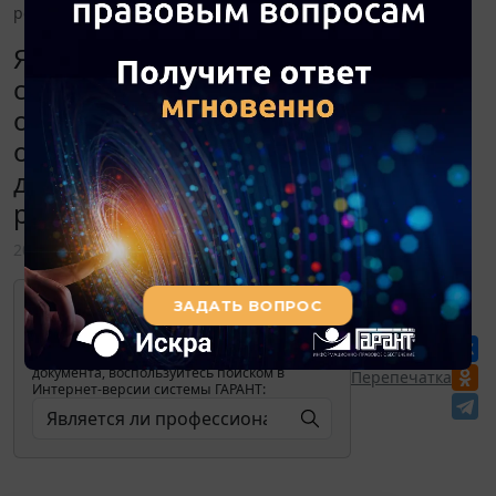
ресторанов?
Является ли профессиональный
стандарт для шеф-повара
обязательным для коммерческой
организации, осуществляющей
деятельность баров, кафе,
ресторанов?
20 ноября 2017
Для просмотра актуального текста
документа и получения полной
информации о вступлении в силу,
изменениях и порядке применения
документа, воспользуйтесь поиском в
Перепечатка
Интернет-версии системы ГАРАНТ: