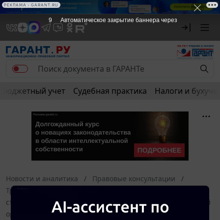
РЕКЛАМА • GARANT.RU
9
Автоматическое закрытие баннера через
Бюджетный учет
Судебная практика
Налоги и бухуче
Новости и аналитика
Правовые консультации
Трудовое право
Является ли профессиональный
стандарт для шеф-повара обязательным для коммерческой
организации, осуществляющей деятельность баров, кафе,