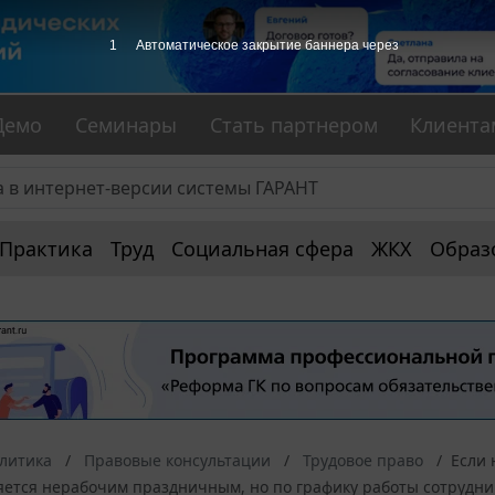
1
Автоматическое закрытие баннера через
Демо
Семинары
Стать партнером
Клиента
Практика
Труд
Социальная сфера
ЖКХ
Образ
алитика
Правовые консультации
Трудовое право
Если 
яется нерабочим праздничным, но по графику работы сотрудник