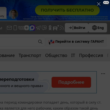
м
Войти
Eng
Перейти в систему ГАРАНТ
ование
Транспорт
Общество
IT
Профессия
П
на период командировки попадает день, который в силу ст.
а является для него рабочим, каким образом такой день