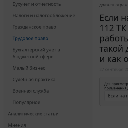
Бухучет и отчетность
должен отража
Если н
Налоги и налогообложение
112 ТК
Гражданское право
работы
Трудовое право
такой 
Бухгалтерский учет в
и как 
бюджетной сфере
Малый бизнес
27 сентября 2
Судебная практика
Для просмотр
применения д
Военная служба
Популярное
Аналитические статьи
Мнения