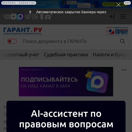
РЕКЛАМА • GARANT.RU
9
Автоматическое закрытие баннера через
Бюджетный учет
Судебная практика
Налоги и бухуче
Новости и аналитика
Правовые консультации
Трудовое право
Женщина не зарегистрирована в
органах службы занятости в качестве безработного. Имеет
ли муж право на отпуск по уходу за ребенком до 3-х лет,