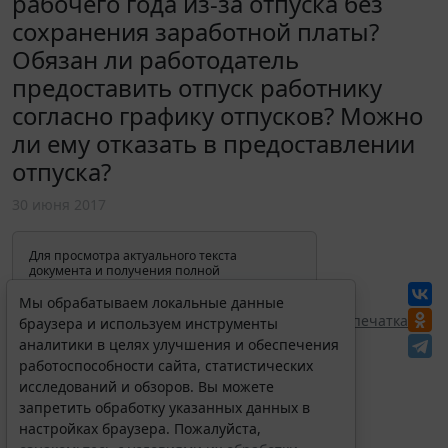
рабочего года из-за отпуска без
сохранения заработной платы?
Обязан ли работодатель
предоставить отпуск работнику
согласно графику отпусков? Можно
ли ему отказать в предоставлении
отпуска?
30 июня 2017
Для просмотра актуального текста
документа и получения полной
информации о вступлении в силу,
изменениях и порядке применения
Мы обрабатываем локальные данные
документа, воспользуйтесь поиском в
Перепечатка
браузера и используем инструменты
Интернет-версии системы ГАРАНТ:
аналитики в целях улучшения и обеспечения
работоспособности сайта, статистических
исследований и обзоров. Вы можете
запретить обработку указанных данных в
настройках браузера. Пожалуйста,