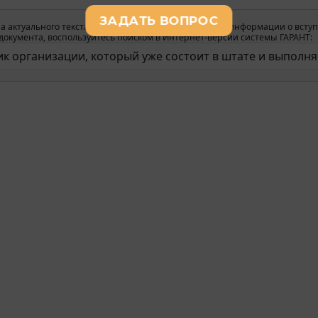
а актуального текста документа и получения полной информации о вступ
окумента, воспользуйтесь поиском в Интернет-версии системы ГАРАНТ: