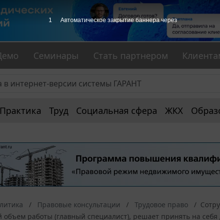
1
Автоматическое закрытие баннера через
Демо
Семинары
Стать партнером
Клиента
Практика
Труд
Социальная сфера
ЖКХ
Образ
алитика
Правовые консультации
Трудовое право
Cотру
 объем работы (главный специалист), решает принять на себя 