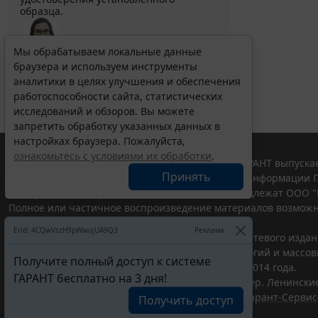
образца.
Мы обрабатываем локальные данные
браузера и используем инструменты
Выберите тему программы повышения квалификации
для юристов ...
аналитики в целях улучшения и обеспечения
работоспособности сайта, статистических
исследований и обзоров. Вы можете
запретить обработку указанных данных в
настройках браузера. Пожалуйста,
ознакомьтесь с условиями их обработки
.
© ООО "НПП "ГАРАНТ-СЕРВИС", 2026. Система ГАРАНТ выпускае
Принять
участниками Российской ассоциации правовой информации Г
Все права на материалы сайта ГАРАНТ.РУ принадлежат ООО "
Полное или частичное воспроизведение материалов возможн
Правила использования портала.
Erid: 4CQwVszH9pWwojUA9Q3
Реклама
Портал ГАРАНТ.РУ зарегистрирован в качестве сетевого изда
надзору в сфере связи,информационных технологий и массо
Получите полный доступ к системе
(Роскомнадзором), Эл № ФС77-58365 от 18 июня 2014 года.
ГАРАНТ бесплатно на 3 дня!
ООО "НПП "ГАРАНТ-СЕРВИС", 119234, г. Москва, тер. Ленинские 
Разработчик ЭПС Система ГАРАНТ – ООО "НПП "
Гарант-Сервис
Получить доступ