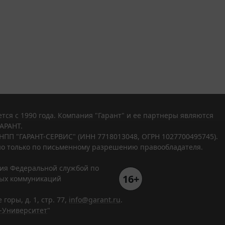
тся с 1990 года. Компания "Гарант" и ее партнеры являются
АРАНТ.
НПП "ГАРАНТ-СЕРВИС" (ИНН 7718013048, ОГРН 1027700495745).
о только по письменному разрешению правообладателя.
ния Федеральной службой по
16+
вых коммуникаций
горы, д. 1, стр. 77,
info@garant.ru
.
-Университет
"