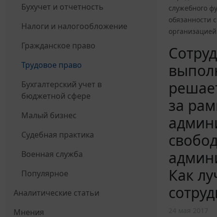
Бухучет и отчетность
служебного фу
обязанности 
Налоги и налогообложение
организацией
Гражданское право
Cотруд
Трудовое право
выполн
решает
Бухгалтерский учет в
бюджетной сфере
за рам
Малый бизнес
админи
Судебная практика
свобод
админи
Военная служба
Как л
Популярное
сотру
Аналитические статьи
24 мая 2017
Мнения