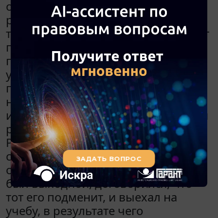
организацией, в которой он
работает по совместительству. О
том, что данный работник работает
по совместительству, работодатель
по основному месту работы не был
уведомлен. От работника не
поступало заявление о
необходимости внесения
изменений в график сменности для
решения вопроса о его обучении.
Работник самостоятельно
созвонился с другим работником
отделения, у которого в тот день
был выходной, договорился, что
тот его подменит, и выехал на
учебу, в результате чего