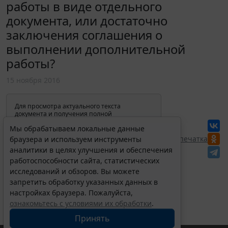
работы в виде отдельного
документа, или достаточно
заключения соглашения о
выполнении дополнительной
работы?
15 ноября 2016
Для просмотра актуального текста
документа и получения полной
информации о вступлении в силу,
Мы обрабатываем локальные данные
изменениях и порядке применения
документа, воспользуйтесь поиском в
Перепечатка
браузера и используем инструменты
Интернет-версии системы ГАРАНТ:
аналитики в целях улучшения и обеспечения
работоспособности сайта, статистических
исследований и обзоров. Вы можете
запретить обработку указанных данных в
настройках браузера. Пожалуйста,
ознакомьтесь с условиями их обработки
.
Принять