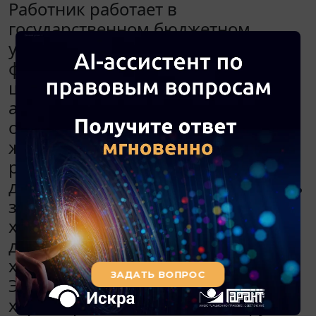
Работник работает в
государственном бюджетном
учреждении, выполняет трудовые
функции в соответствии со
штатным расписанием на 1 ставку,
а также дополнительные
обязанности на 0,25 ставки по этой
же должности. Таким образом, он
работает на 1,25 ставки по одной
должности. Например, заместитель
заведующего по административно-
хозяйственной работе выполняет
дополнительную работу, не
характерную для его должности.
Эта дополнительная работа не
характерна для какой-либо другой