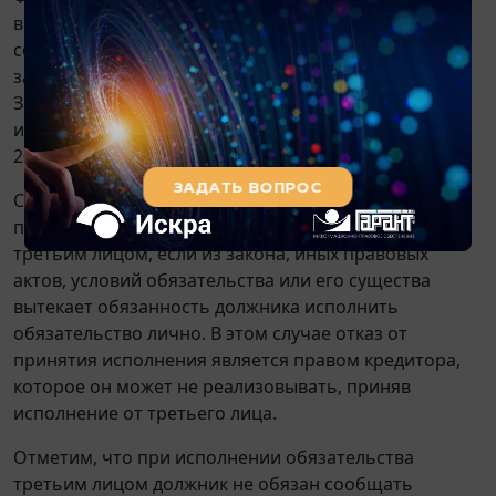
возложении исполнения на третье лицо могут
содержаться также в мировом соглашении,
заключаемом в рамках дела о банкротстве (
ст. 127
Закона о банкротстве, смотрите также
п. 8
информационного письма Президиума ВАС РФ от
20.12.2005 N 97).
Согласно
п. 3 ст. 313
ГК РФ кредитор не обязан
принимать исполнение, предложенное за должника
третьим лицом, если из закона, иных правовых
актов, условий обязательства или его существа
вытекает обязанность должника исполнить
обязательство лично. В этом случае отказ от
принятия исполнения является правом кредитора,
которое он может не реализовывать, приняв
исполнение от третьего лица.
Отметим, что при исполнении обязательства
третьим лицом должник не обязан сообщать