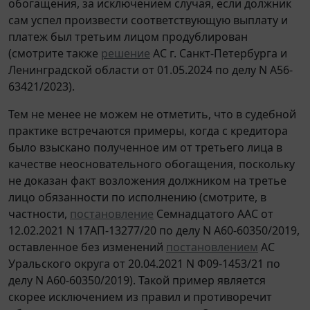
обогащения, за исключением случая, если должник
сам успел произвести соответствующую выплату и
платеж был третьим лицом продублирован
(смотрите также
решение
АС г. Санкт-Петербурга и
Ленинградской области от 01.05.2024 по делу N А56-
63421/2023).
Тем не менее не можем не отметить, что в судебной
практике встречаются примеры, когда с кредитора
было взыскано полученное им от третьего лица в
качестве неосновательного обогащения, поскольку
не доказан факт возложения должником на третье
лицо обязанности по исполнению (смотрите, в
частности,
постановление
Семнадцатого ААС от
12.02.2021 N 17АП-13277/20 по делу N А60-60350/2019,
оставленное без изменений
постановлением
АС
Уральского округа от 20.04.2021 N Ф09-1453/21 по
делу N А60-60350/2019). Такой пример является
скорее исключением из правил и противоречит