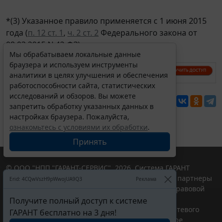
*(3) Указанное правило применяется с 1 июня 2015
года (
п. 12 ст. 1
,
ч. 2 ст. 2
Федерального закона от
08.03.2015 N 42-ФЗ).
Мы обрабатываем локальные данные
браузера и используем инструменты
аналитики в целях улучшения и обеспечения
работоспособности сайта, статистических
исследований и обзоров. Вы можете
Перепечатка
запретить обработку указанных данных в
настройках браузера. Пожалуйста,
ознакомьтесь с условиями их обработки
.
Принять
© ООО "НПП "ГАРАНТ-СЕРВИС", 2026. Система ГАРАНТ
выпускается с 1990 года. Компания "Гарант" и ее партнеры
Erid: 4CQwVszH9pWwojUA9Q3
Реклама
являются участниками Российской ассоциации правовой
информации ГАРАНТ.
Получите полный доступ к системе
Портал ГАРАНТ.РУ зарегистрирован в качестве сетевого
ГАРАНТ бесплатно на 3 дня!
издания Федеральной службой по надзору в сфере