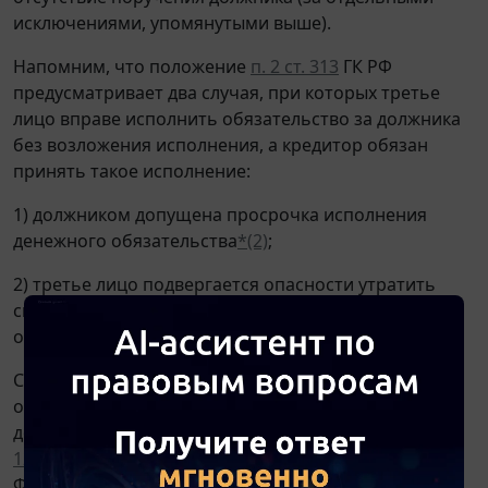
исключениями, упомянутыми выше).
Напомним, что положение
п. 2 ст. 313
ГК РФ
предусматривает два случая, при которых третье
лицо вправе исполнить обязательство за должника
без возложения исполнения, а кредитор обязан
принять такое исполнение:
1) должником допущена просрочка исполнения
денежного обязательства
*(2)
;
2) третье лицо подвергается опасности утратить
свое право на имущество должника вследствие
обращения взыскания на это имущество.
Специальные основания для исполнения
обязательства третьим лицом без согласия
должника предусмотрены
ст. 71.1
,
85.1
,
112.1
,
125
,
129.1
,
157
Федерального закона от 26.10.2002 N 127-
ФЗ "О несостоятельности (банкротстве)". Условия о