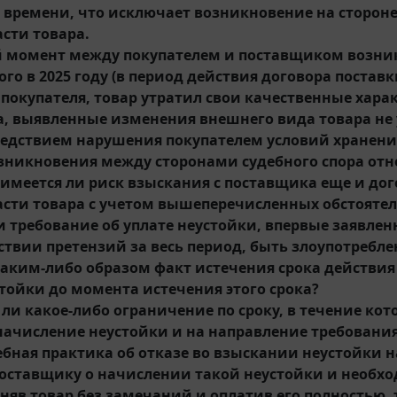
 времени, что исключает возникновение на стороне
асти товара.
 момент между покупателем и поставщиком возникл
го в 2025 году (в период действия договора поставк
покупателя, товар утратил свои качественные хара
, выявленные изменения внешнего вида товара не 
ледствием нарушения покупателем условий хранени
озникновения между сторонами судебного спора отн
имеется ли риск взыскания с поставщика еще и дого
асти товара с учетом вышеперечисленных обстоятел
и требование об уплате неустойки, впервые заявлен
тствии претензий за весь период, быть злоупотребл
каким-либо образом факт истечения срока действия 
стойки до момента истечения этого срока?
 ли какое-либо ограничение по сроку, в течение кот
начисление неустойки и на направление требования
дебная практика об отказе во взыскании неустойки 
поставщику о начислении такой неустойки и необхо
иняв товар без замечаний и оплатив его полностью, 