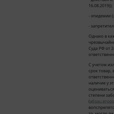
16.08.2019));
- эпидемии (
- запретите
Однако в ка
чрезвычайно
Суда РФ от 
ответственн
С учетом из
срок товар,
ответственн
наличие у э
оцениваться
степени заб
(
абзац второй
вопспрепятс
то, могло л