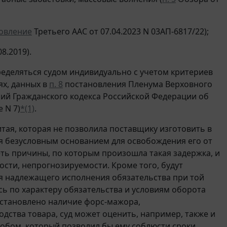
овление
Третьего ААС от 07.04.2023 N 03АП-6817/22);
8.2019).
ределяться судом индивидуально с учетом критериев
х, данных в
п. 8
постановления Пленума Верховного
ний Гражданского кодекса Российской Федерации об
 N 7)
*(1)
.
итая, которая не позволила поставщику изготовить в
ся безусловным основанием для освобождения его от
еть причины, по которым произошла такая задержка, и
сти, непрогнозируемости. Кроме того, будут
ля надлежащего исполнения обязательства при той
сь по характеру обязательства и условиям оборота
 установлено наличие форс-мажора,
ства товара, суд может оценить, например, также и
собом, который позволил бы ему соблюсти сроки