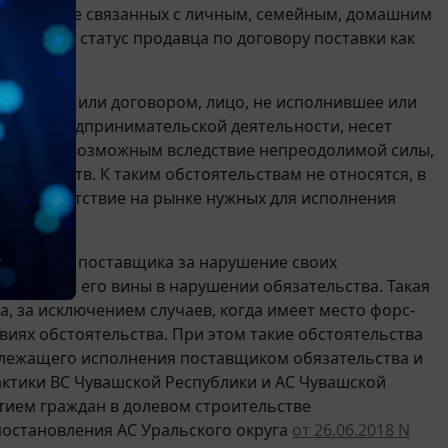
х целях, не связанных с личным, семейным, домашним
сирует статус продавца по договору поставки как
о законом или договором, лицо, не исполнившее или
ении предпринимательской деятельности, несет
азалось невозможным вследствие непреодолимой силы,
оятельств. К таким обстоятельствам не относятся, в
ика, отсутствие на рынке нужных для исполнения
твенности поставщика за нарушение своих
с наличием его вины в нарушении обязательства. Такая
, за исключением случаев, когда имеет место форс-
иях обстоятельства. При этом такие обстоятельства
лежащего исполнения поставщиком обязательства и
ктики ВС Чувашской Республики и АС Чувашской
тием граждан в долевом строительстве
, постановления АС Уральского округа
от 26.06.2018 N