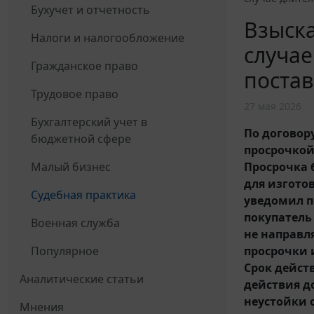
Бухучет и отчетность
Взыска
Налоги и налогообложение
случае
Гражданское право
постав
Трудовое право
27 мая 2026
Бухгалтерский учет в
По договору
бюджетной сфере
просрочкой 
Просрочка 
Малый бизнес
для изгото
Судебная практика
уведомил п
покупатель
Военная служба
не направл
просрочки 
Популярное
Срок действ
Аналитические статьи
действия д
неустойки 
Мнения