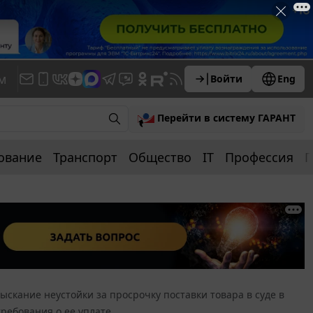
м
Войти
Eng
Перейти в систему ГАРАНТ
ование
Транспорт
Общество
IT
Профессия
П
ыскание неустойки за просрочку поставки товара в суде в
требования о ее уплате