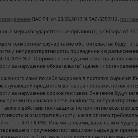
определение
ВАС РФ от 03.05.2012 N ВАС-3352/12,
постан
льные меры государственных органов (
п. 5
Обзора от 16.0
ждом конкретном случае такие обстоятельства будут оп
сти и непредотвратимости, приведенных в разъяснения
24.03.2016 N 7 "О применении судами некоторых положе
ости за нарушение обязательств" (далее - постановление
ложенного сама по себе задержка в поставке сырья из К
 выступающий предметом договора поставки, не являет
ости за нарушение сроков поставки. Значение будут им
тих причин признаков чрезвычайности, непредотвратимо
 также и действия поставщика по принятию всех мер д
отливости и осмотрительности, какая от него требовала
 п. 1 ст. 401
ГК РФ). Иными словами, даже если и будет
твовавшего получению поставщиком сырья для производ
и данное сырье быть получено поставщиком другим спо