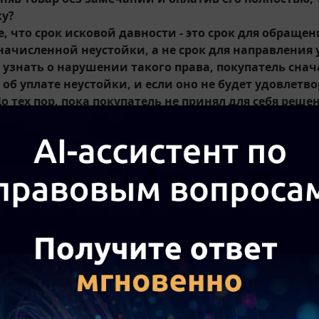
ку?
, что срок исковой давности - это срок для обраще
начисленной неустойки, а не срок для направления
ы узнать о нарушении такого права, покупатель сна
об уплате неустойки, и если оно не будет удовлетв
о тех пор, пока покупатель не принял для себя реш
 у поставщика автоматически не могла возникнуть 
сли срок для направления требования об уплате неус
естный покупатель может и через 20 лет направить
вщика, посчитать свое право нарушенным, а от даты
ом случае угроза взыскания неустойки сохраняется в
вии со
ст. 330
ГК РФ неустойкой (штрафом, пеней) призн
рую должник обязан уплатить кредитору в случае неис
ва, в частности в случае просрочки исполнения. Кредит
несет ответственности за неисполнение или ненадлежа
 506
ГК РФ по договору поставки поставщик - продавец
ь, обязуется передать в обусловленный срок или срок