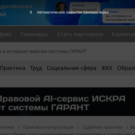
7
Автоматическое закрытие баннера через
Демо
Семинары
Стать партнером
Клиента
Практика
Труд
Социальная сфера
ЖКХ
Образ
алитика
Правовые консультации
Судебная практика
Вз
ьного (более года) непредъявления покупателем к поставщику 