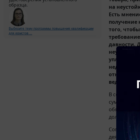
образца.
на неустой
Есть мнение
получение 
того, чтоб
Выберите тему программы повышения квалификации
для юристов ...
требование 
давности. Д
неустойки,
уплатить. Е
недобросов
отказ поста
ведь в так
В соответст
сумма, кото
обязательст
должник не 
Согласно
ст.
деятельност