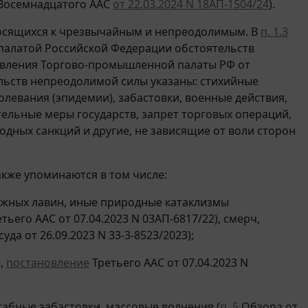
 Восемнадцатого ААС
от 22.03.2024 N 18АП-1504/24
).
носящихся к чрезвычайным и непреодолимым. В
п. 1.3
палатой Российской Федерации обстоятельств
авления Торгово-промышленной палаты РФ от
тельств непреодолимой силы указаны: стихийные
олевания (эпидемии), забастовки, военные действия,
тельные меры государств, запрет торговых операций,
одных санкций и другие, не зависящие от воли сторон
кже упоминаются в том числе:
нежных лавин, иные природные катаклизмы
тьего ААС от 07.04.2023 N 03АП-6817/22), смерч,
да от 26.09.2023 N 33-3-8523/2023);
2,
постановление
Третьего ААС от 07.04.2023 N
табные забастовки, массовые волнения (
п. 5
Обзора от