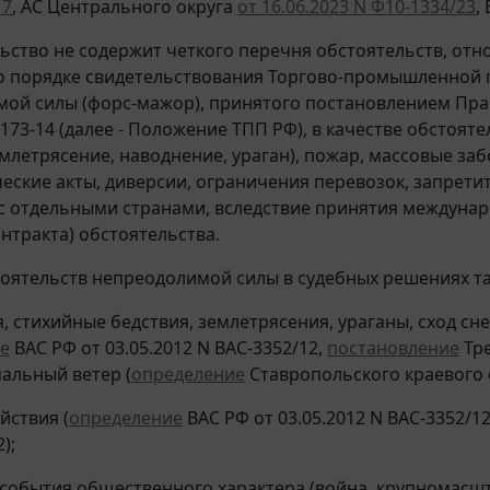
17
, АС Центрального округа
от 16.06.2023 N Ф10-1334/23
,
ьство не содержит четкого перечня обстоятельств, от
 порядке свидетельствования Торгово-промышленной 
ой силы (форс-мажор), принятого постановлением Пр
N 173-14 (далее - Положение ТПП РФ), в качестве обстоя
емлетрясение, наводнение, ураган), пожар, массовые заб
еские акты, диверсии, ограничения перевозок, запрети
 с отдельными странами, вследствие принятия междунар
онтракта) обстоятельства.
тоятельств непреодолимой силы в судебных решениях та
я, стихийные бедствия, землетрясения, ураганы, сход с
е
ВАС РФ от 03.05.2012 N ВАС-3352/12,
постановление
Тре
мальный ветер (
определение
Ставропольского краевого су
йствия (
определение
ВАС РФ от 03.05.2012 N ВАС-3352/1
);
и события общественного характера (война, крупномасш