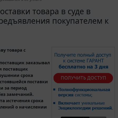
ставки товара в суде в
предъявления покупателем к
ву товара с
е поставщик заказывал
ки поставщик
арушении срока
остоявшейся поставки
и за период
 без замечаний.
нта истечения срока
млений о начислении