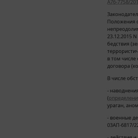
А76-7758/20
Законодател
Положения о
непреодолим
23.12.2015 
бедствия (з
террористич
в том числе
договора (к
В числе обс
- наводнени
(
определени
ураган, ано
- военные де
03АП-6817/22
- действия 