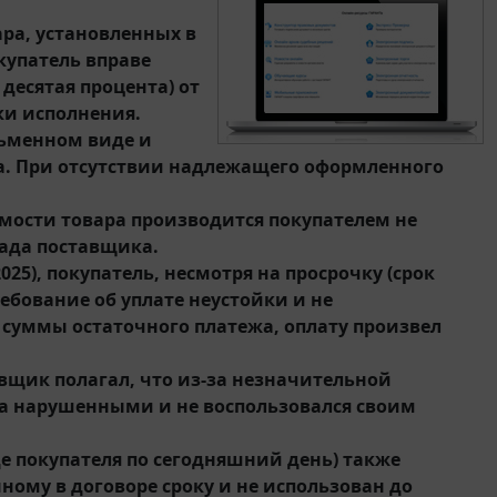
ра, установленных в
купатель вправе
десятая процента) от
ки исполнения.
сьменном виде и
. При отсутствии надлежащего оформленного
имости товара производится покупателем не
лада поставщика.
2025), покупатель, несмотря на просрочку (срок
ребование об уплате неустойки и не
 суммы остаточного платежа, оплату произвел
авщик полагал, что из-за незначительной
ава нарушенными и не воспользовался своим
е покупателя по сегодняшний день) также
нному в договоре сроку и не использован до