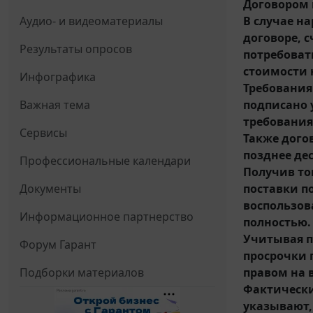
Договором 
В случае н
Аудио- и видеоматериалы
договоре, 
Результаты опросов
потребоват
стоимости 
Инфографика
Требования
подписано 
Важная тема
требования
Сервисы
Также дого
позднее де
Профессиональные календари
Получив тов
поставки по
Документы
воспользов
Информационное партнерство
полностью.
Учитывая п
Форум Гарант
просрочки 
правом на 
Подборки материалов
Фактически
указывают, 