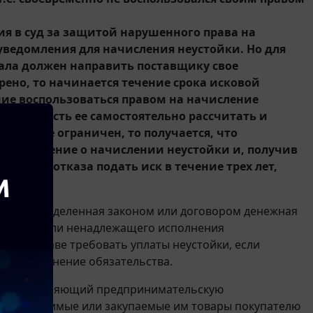
ния в суд за защитой нарушенного права на
 уведомления для начисления неустойки. Но для
чала должен направить поставщику свое
орено, то начинается течение срока исковой
ение воспользоваться правом на начисление
обязанность ее самостоятельно рассчитать и
тойки не ограничен, то получается, что
 уведомление о начислении неустойки и, получив
 такого отказа подать иск в течение трех лет,
ечно?
ается определенная законом или договором денежная
полнения или ненадлежащего исполнения
ор не вправе требовать уплаты неустойки, если
щее исполнение обязательства.
, осуществляющий предпринимательскую
и производимые или закупаемые им товары покупателю