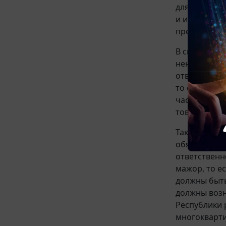
для использ
и иным подо
предприним
В свою очер
ненадлежащи
ответственн
то есть чре
частности, 
товаров, от
Таким образ
обязательст
ответственн
мажор, то е
должны быть
должны возн
Республики 
многоквартир