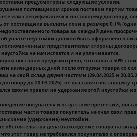
поставки предусмотрены следующие условия.
арушения поставщиком сроков поставки партии това
счете или спецификациях к настоящему договору, по
ь от поставщика выплаты пени в размере 0,1% (одна 
недопоставленного товара за каждый день просроч
 об уплате неустойки должно быть оформлено в пи
уполномоченным представителем стороны договора
 неустойка не начисляется и не уплачивается.
вором поставки предусмотрено, что оплата 50% сто
сяти календарных дней после отгрузки товара со ск
ар на свой склад двумя частями (29.04.2025 и 20.05.
 договору до 20.03.2025), не выставил поставщику т
ался своим правом на удержание этой неустойки из
оведение покупателя и отсутствие претензий, пост
поставки части товара покупатель не счел свои пр
взыскание (удержание) неустойки.
е обстоятельства дела (нахождение товара на склад
что этот товар не требовался покупателю к оговоре