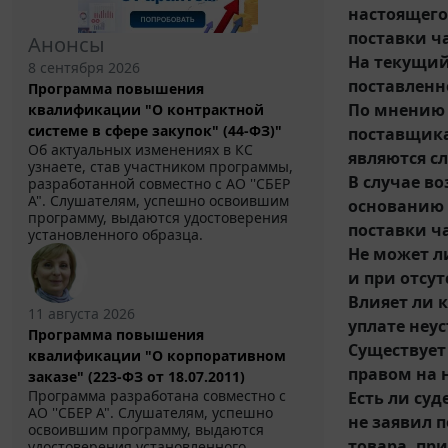
настоящего
поставки ч
Анонсы
На текущий
8 сентября 2026
поставленно
Программа повышения
По мнению 
квалификации "О контрактной
системе в сфере закупок" (44-ФЗ)"
поставщика
Об актуальных изменениях в КС
являются с
узнаете, став участником программы,
В случае в
разработанной совместно с АО ''СБЕР
А". Слушателям, успешно освоившим
основанию 
программу, выдаются удостоверения
поставки ч
установленного образца.
Не может л
и при отсу
Влияет ли 
11 августа 2026
уплате неу
Программа повышения
Существует
квалификации "О корпоративном
правом на 
заказе" (223-ФЗ от 18.07.2011)
Программа разработана совместно с
Есть ли су
АО ''СБЕР А". Слушателям, успешно
не заявил 
освоившим программу, выдаются
товара, пр
удостоверения установленного