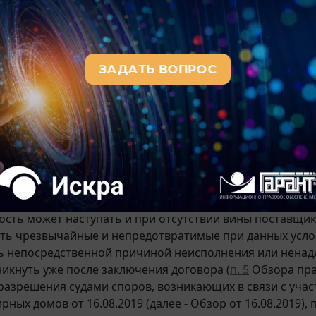
ования в предпринимательской деятельности или в ины
бным использованием. Приведенная норма напрямую фик
ателя.
едь, в силу
п. 3 ст. 401
ГК РФ, если иное не предусмотрен
м образом исполнившее обязательство при осуществл
ость, если не докажет, что надлежащее исполнение ок
звычайных и непредотвратимых при данных условиях обст
нарушение обязанностей со стороны контрагентов должн
сутствие у должника необходимых денежных средств.
ом, законодательство не связывает наступление ответс
в по договору поставки (в том числе о сроке поставки) 
ость может наступать и при отсутствии вины поставщика
сть чрезвычайные и непредотвратимые при данных услов
 непосредственной причиной неисполнения или ненад
икнуть уже после заключения договора (
п. 5
Обзора пра
разрешения судами споров, возникающих в связи с учас
ных домов от 16.08.2019 (далее - Обзор от 16.08.2019)