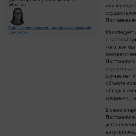
образца.
или юридиче
осуществляю
Постановлен
Выберите тему программы повышения квалификации
Как следует
для юристов ...
с застройщи
того, как м
соответстве
Постановлен
строительст
случае нет 
объекте дол
обладая спе
специалиста
В свою очер
Постановлен
установленн
дату провед