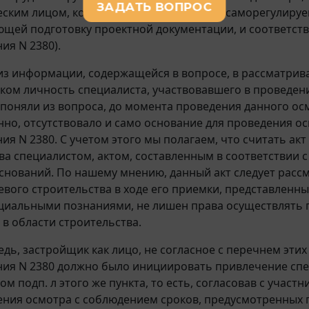
ским лицом, которые являются членами саморегулируем
щей подготовку проектной документации, и соответст
ия N 2380).
 из информации, содержащейся в вопросе, в рассматрив
ком личность специалиста, участвовавшего в проведен
ы поняли из вопроса, до момента проведения данного ос
нно, отсутствовало и само основание для проведения о
ия N 2380. С учетом этого мы полагаем, что считать а
ва специалистом, актом, составленным в соответствии 
оснований. По нашему мнению, данный акт следует расс
евого строительства в ходе его приемки, представленны
циальными познаниями, не лишен права осуществлять 
 в области строительства.
едь, застройщик как лицо, не согласное с перечнем эти
ия N 2380 должно было инициировать привлечение спец
ом подп. л этого же пункта, то есть, согласовав с учас
ения осмотра с соблюдением сроков, предусмотренных 