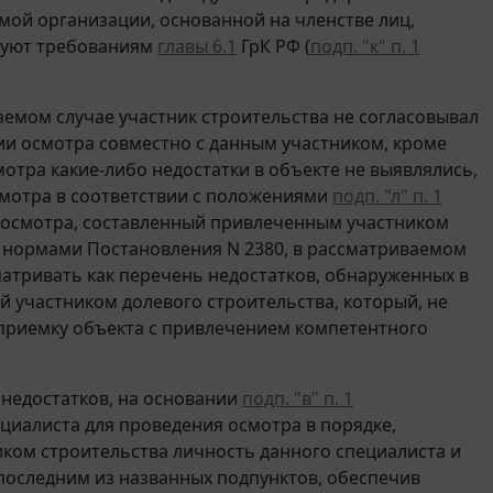
ой организации, основанной на членстве лиц,
вуют требованиям
главы 6.1
ГрК РФ (
подп. "к" п. 1
аемом случае участник строительства не согласовывал
ии осмотра совместно с данным участником, кроме
мотра какие-либо недостатки в объекте не выявлялись,
смотра в соответствии с положениями
подп. "л" п. 1
кт осмотра, составленный привлеченным участником
с нормами Постановления N 2380, в рассматриваемом
матривать как перечень недостатков, обнаруженных в
й участником долевого строительства, который, не
приемку объекта с привлечением компетентного
х недостатков, на основании
подп. "в" п. 1
иалиста для проведения осмотра в порядке,
тником строительства личность данного специалиста и
последним из названных подпунктов, обеспечив