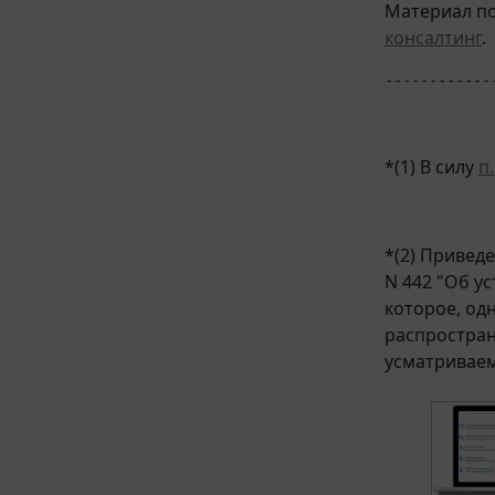
Материал по
консалтинг
.
------------
*(1) В силу
п.
*(2) Привед
N 442 "Об у
которое, од
распростран
усматриваем