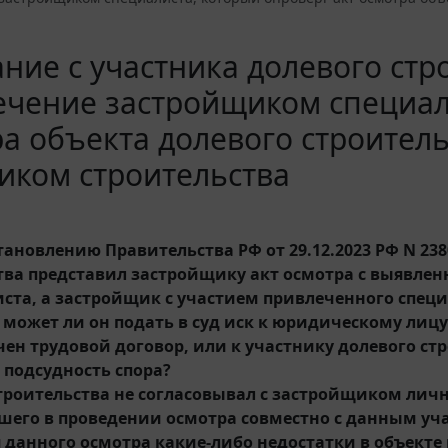
а
ние с участника долевого стр
чение застройщиком специали
а объекта долевого строител
иком строительства
тановлению Правительства РФ от 29.12.2023 РФ N 23
тва представил застройщику акт осмотра с выявле
иста, а застройщик с участием привлеченного специ
 может ли он подать в суд иск к юридическому лицу
чен трудовой договор, или к участнику долевого ст
 подсудность спора?
троительства не согласовывал с застройщиком личн
шего в проведении осмотра совместно с данным уч
 данного осмотра какие-либо недостатки в объекте 