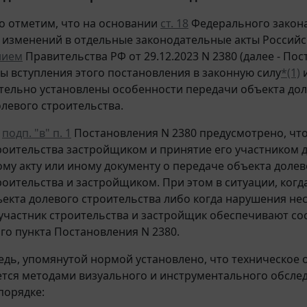
о отметим, что на основании
ст. 18
Федерального закона 
 изменений в отдельные законодательные акты Россий
нием
Правительства РФ от 29.12.2023 N 2380 (далее - Пос
ты вступления этого постановления в законную силу
*(1)
и
тельно установлены особенности передачи объекта дол
олевого строительства.
,
подп. "в" п. 1
Постановления N 2380 предусмотрено, чт
роительства застройщиком и принятие его участником 
му акту или иному документу о передаче объекта доле
роительства и застройщиком. При этом в ситуации, ког
ъекта долевого строительства либо когда нарушения н
 участник строительства и застройщик обеспечивают сос
го пункта Постановления N 2380.
едь, упомянутой нормой установлено, что техническое 
тся методами визуального и инструментального обследо
порядке: