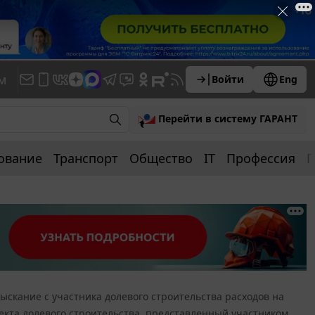
м
Войти
Eng
Перейти в систему ГАРАНТ
ование
Транспорт
Общество
IT
Профессия
П
ыскание с участника долевого строительства расходов на
екта долевого строительства, представленный участником