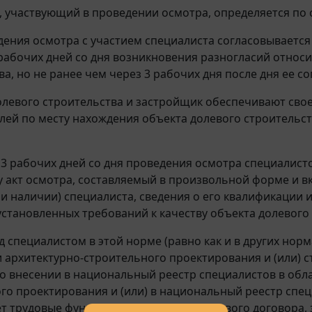
т, участвующий в проведении осмотра, определяется по
едения осмотра с участием специалиста согласовываетс
 рабочих дней со дня возникновения разногласий относ
а, но не ранее чем через 3 рабочих дня после дня ее со
долевого строительства и застройщик обеспечивают сво
лей по месту нахождения объекта долевого строительст
е 3 рабочих дней со дня проведения осмотра специалист
 акт осмотра, составляемый в произвольной форме и в
ри наличии) специалиста, сведения о его квалификации
становленных требований к качеству объекта долевого 
д специалистом в этой норме (равно как и в других нор
 архитектурно-строительного проектирования и (или) 
о внесении в национальный реестр специалистов в обл
го проектирования и (или) в национальный реестр спец
т трудовые функции на основании трудового договора