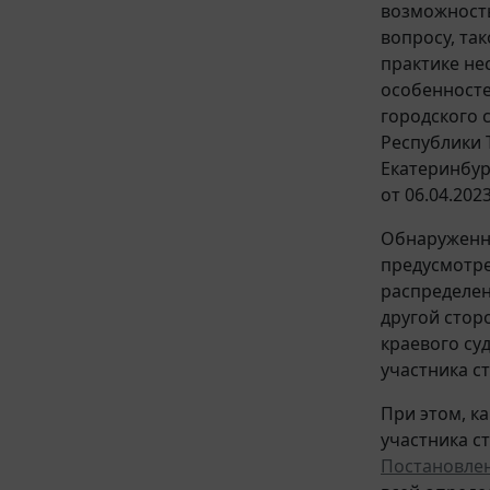
возможность
вопросу, та
практике не
особенносте
городского с
Республики Т
Екатеринбург
от 06.04.202
Обнаруженна
предусмотре
распределен
другой стор
краевого су
участника с
При этом, к
участника с
Постановле