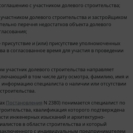
 соглашению с участником долевого строительства;
я участником долевого строительства и застройщиком
ительно перечня недостатков объекта долевого
гласования;
е присутствие и (или) присутствие уполномоченных
ва в согласованное время для участия в проведении
ом участник долевого строительства направляет
ключающий в том числе дату осмотра, фамилию, имя и
 и информацию специалиста о наличии или отсутствии
строительства.
мах
Постановления
N 2380) понимается специалист по
строительства, квалификация которого подтверждена
асти инженерных изысканий и архитектурно-
иалистов в области строительства и который
, заключенного с индивидуальным предпринимателем