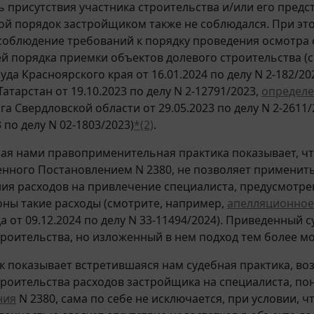
 присутствия участника строительства и/или его предст
кой порядок застройщиком также не соблюдался. При эт
соблюдение требований к порядку проведения осмотра 
й порядка приемки объектов долевого строительства (
уда Красноярского края от 16.01.2024 по делу N 2-182/20
атарстан от 19.10.2023 по делу N 2-12791/2023,
определ
а Свердловской области от 29.05.2023 по делу N 2-2611/
3 по делу N 02-1803/2023)
*(2)
.
я нами правоприменительная практика показывает, что
нного Постановлением N 2380, не позволяет примени
ия расходов на привлечение специалиста, предусмотр
оны такие расходы (смотрите, например,
апелляционное
да от 09.12.2024 по делу N 33-11494/2024). Приведенны
троительства, но изложенный в нем подход тем более м
ак показывает встретившаяся нам судебная практика, в
троительства расходов застройщика на специалиста, по
ния
N 2380, сама по себе не исключается, при условии, ч