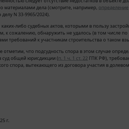
ленностью следует отсутствие недостатков в объекте до
о материалами дела (смотрите, например,
определение
о делу N 33-9965/2024).
м каких-либо судебных актов, которыми в пользу застр
ам, к сожалению, обнаружить не удалось (в том числе п
ми требований к участникам строительства о таком взы
е отметим, что подсудность спора в этом случае опред
в суд общей юрисдикции (
п. 1 ч. 1 ст. 22
ГПК РФ), требова
ого спора, вытекающего из договора участия в долевом 
25 г.