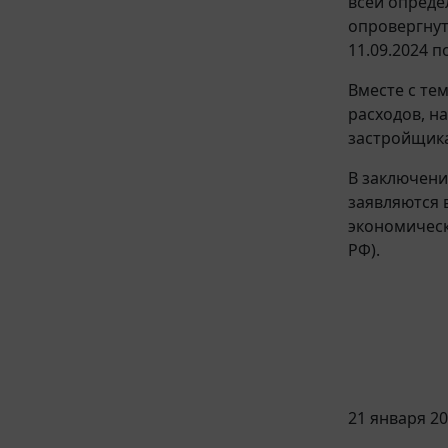
всей опреде
опровергнут
11.09.2024 п
Вместе с те
расходов, н
застройщика
В заключени
заявляются 
экономическ
РФ).
21 января 20