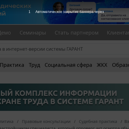
Демо
Семинары
Стать партнером
Клиента
Практика
Труд
Социальная сфера
ЖКХ
Образ
алитика
Правовые консультации
Судебная практика
Вз
застройщиком специалиста, который опроверг акт осмотра объ