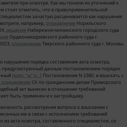
авителя при осмотре. Как мы поняли из уточнений к
ом стоит отметить, что в правоприменительной
специалистом зачастую расценивается как нарушение
смотрите, например,
определение
Норильского
24,
решение
Набережночелнинского городского суда
ение
Орджоникидзевского районного суда г.
2023,
определение
Тверского районного суда г. Москвы
 нарушение порядка составления акта осмотра,
ть предусмотренный данным постановлением порядок
енный
подп. "м" п. 1
Постановления N 2380, и взыскать с
 определение
СК по гражданским делам Приморского
й судебный акт вынесен в отношении требований
ожет быть применен и к застройщику.
озможность рассмотрения вопроса о взыскании с
несенных им в связи с исполнением требований
то из акта осмотра, составленного специалистом, со