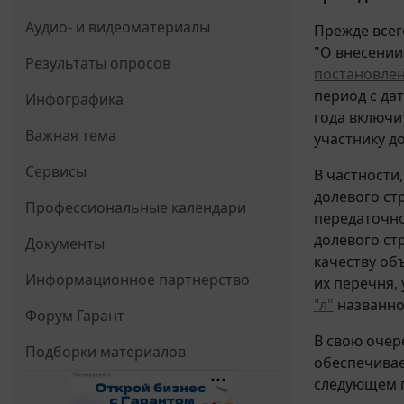
Аудио- и видеоматериалы
Прежде всег
"О внесении
Результаты опросов
постановле
период с да
Инфографика
года включи
Важная тема
участнику д
Сервисы
В частности
долевого ст
Профессиональные календари
передаточно
долевого ст
Документы
качеству об
Информационное партнерство
их перечня,
"л"
названно
Форум Гарант
В свою очер
Подборки материалов
обеспечивае
следующем 