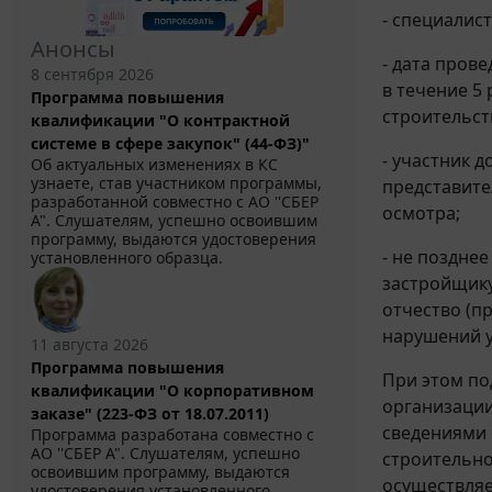
- специалис
Анонсы
- дата пров
8 сентября 2026
в течение 5
Программа повышения
строительств
квалификации "О контрактной
системе в сфере закупок" (44-ФЗ)"
- участник 
Об актуальных изменениях в КС
узнаете, став участником программы,
представите
разработанной совместно с АО ''СБЕР
осмотра;
А". Слушателям, успешно освоившим
программу, выдаются удостоверения
- не поздне
установленного образца.
застройщику
отчество (п
нарушений у
11 августа 2026
Программа повышения
При этом по
квалификации "О корпоративном
организации
заказе" (223-ФЗ от 18.07.2011)
сведениями 
Программа разработана совместно с
АО ''СБЕР А". Слушателям, успешно
строительно
освоившим программу, выдаются
осуществляе
удостоверения установленного