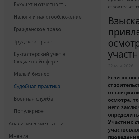
Бухучет и отчетность
строительств
Налоги и налогообложение
Взыска
привле
Гражданское право
осмотр
Трудовое право
участн
Бухгалтерский учет в
бюджетной сфере
22 мая 2026
Малый бизнес
Если по пос
строительс
Судебная практика
от специал
Военная служба
осмотра, то
него заклю
Популярное
определить
Участник с
Аналитические статьи
участвовав
Мнения
проведения