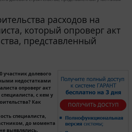
оительства расходов на
ста, который опроверг акт
ьства, представленный
80 участник долевого
нными недостатками
алиста опроверг акт
 специалиста, с кем у
роительства? Как
ость специалиста,
астником, до момента
не выявлялись.