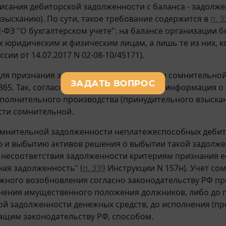
исания дебиторской задолженности с баланса - задолже
взысканию). По сути, такое требование содержится в
п. 3
-ФЗ "О бухгалтерском учете": на балансе организации
к юридическим и физическим лицам, а лишь те из них, к
ии от 14.07.2017 N 02-08-10/45171).
ля признания задолженности по доходам сомнительно
365. Так, согласно
п. 3
указанного письма информация о
полнительного производства (принудительного взыскан
сти сомнительной.
омнительной задолженности неплатежеспособных дебит
 и выбытию активов решения о выбытии такой задолжен
 несоответствия задолженности критериям признания е
ая задолженность" (
п. 339
Инструкции N 157н). Учет со
жного возобновления согласно законодательству РФ пр
нения имущественного положения должников, либо до п
й задолженности денежных средств, до исполнения (п
щим законодательству РФ, способом.