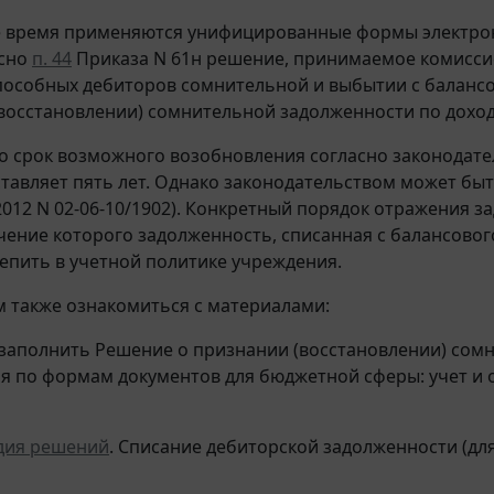
е время применяются унифицированные формы электро
асно
п. 44
Приказа N 61н решение, принимаемое комисси
особных дебиторов сомнительной и выбытии с балансов
восстановлении) сомнительной задолженности по доход
о срок возможного возобновления согласно законодате
ставляет пять лет. Однако законодательством может быт
.2012 N 02-06-10/1902). Конкретный порядок отражения 
ечение которого задолженность, списанная с балансового
репить в учетной политике учреждения.
 также ознакомиться с материалами:
заполнить Решение о признании (восстановлении) сомн
я по формам документов для бюджетной сферы: учет и 
дия решений
. Списание дебиторской задолженности (дл