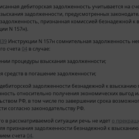
писанная дебиторская задолженность учитывается на сч
зыскания задолженности, предусмотренных законодател
задолженность, признанная комиссией безнадежной к вз
ии N 157н).
339
Инструкции N 157н сомнительная задолженность не
го счета
04
в случае:
ении процедуры взыскания задолженности;
ия средств в погашение задолженности;
 дебиторской задолженности безнадежной к взысканию
ность относительно получения экономических выгод ил
ьством РФ, в том числе по завершении срока возможно
ти согласно законодательству РФ.
то в рассматриваемой ситуации речь не идет
о прекращ
ля признания задолженности безнадежной к взысканию.
нием счета
04
.