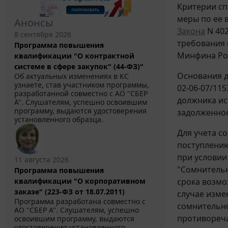
Критерии сп
меры по ее 
Анонсы
Закона
N 402
8 сентября 2026
требования 
Программа повышения
Минфина Росс
квалификации "О контрактной
системе в сфере закупок" (44-ФЗ)"
Основания д
Об актуальных изменениях в КС
узнаете, став участником программы,
02-06-07/115
разработанной совместно с АО ''СБЕР
должника ис
А". Слушателям, успешно освоившим
программу, выдаются удостоверения
задолженно
установленного образца.
Для учета с
поступлению
при условии
11 августа 2026
"Сомнительн
Программа повышения
квалификации "О корпоративном
срока возмо
заказе" (223-ФЗ от 18.07.2011)
случае изме
Программа разработана совместно с
сомнительно
АО ''СБЕР А". Слушателям, успешно
противореча
освоившим программу, выдаются
удостоверения установленного