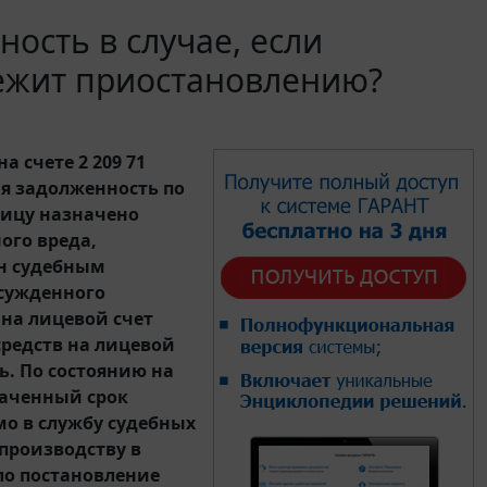
ость в случае, если
ежит приостановлению?
 счете 2 209 71
я задолженность по
лицу назначено
ого вреда,
н судебным
осужденного
на лицевой счет
средств на лицевой
. По состоянию на
значенный срок
о в службу судебных
производству в
ло постановление