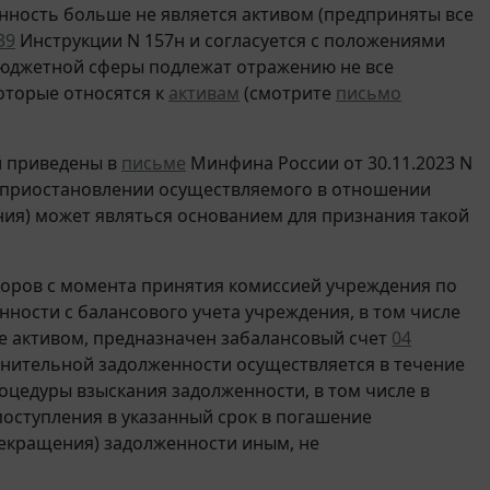
нность больше не является активом (предприняты все
39
Инструкции N 157н и согласуется с положениями
 бюджетной сферы подлежат отражению не все
оторые относятся к
активам
(смотрите
письмо
й приведены в
письме
Минфина России от 30.11.2023 N
 приостановлении осуществляемого в отношении
ия) может являться основанием для признания такой
оров с момента принятия комиссией учреждения по
ности с балансового учета учреждения, в том числе
е активом, предназначен забалансовый счет
04
мнительной задолженности осуществляется в течение
оцедуры взыскания задолженности, в том числе в
оступления в указанный срок в погашение
рекращения) задолженности иным, не