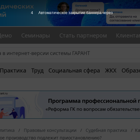
3
Автоматическое закрытие баннера через
Демо
Семинары
Стать партнером
Клиента
Практика
Труд
Социальная сфера
ЖКХ
Образ
алитика
Правовые консультации
Судебная практика
Ка
ое производство подлежит приостановлению?