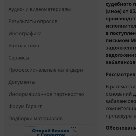
судебного 
Аудио- и видеоматериалы
(иное) от 0
производст
Результаты опросов
исполнител
в поступле
Инфографика
письмом Ми
Важная тема
задолженно
задолженнос
Сервисы
забалансов
Профессиональные календари
Рассмотрев
Документы
В рассматри
оснований д
Информационное партнерство
забалансово
Форум Гарант
сомнительно
процедуры в
Подборки материалов
Обосновани