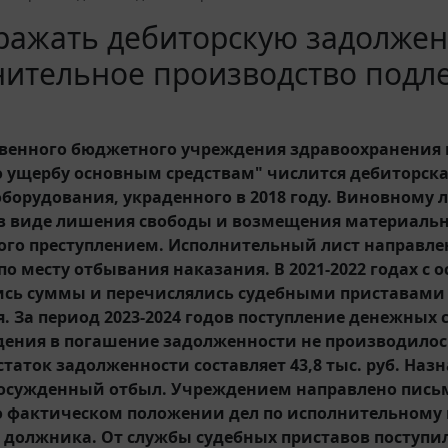
ражать дебиторскую задолженн
нительное производство подл
твенного бюджетного учреждения здравоохранения на
о ущербу основным средствам" числится дебиторска
оборудования, украденного в 2018 году. Виновному 
в виде лишения свободы и возмещения материальн
го преступлением. Исполнительный лист направле
о месту отбывания наказания. В 2021-2022 годах с 
сь суммы и перечислялись судебными приставами 
. За период 2023-2024 годов поступление денежных 
дения в погашение задолженности не производилось
остаток задолженности составляет 43,8 тыс. руб. На
осужденный отбыл. Учреждением направлено письм
о фактическом положении дел по исполнительному 
должника. От службы судебных приставов поступи