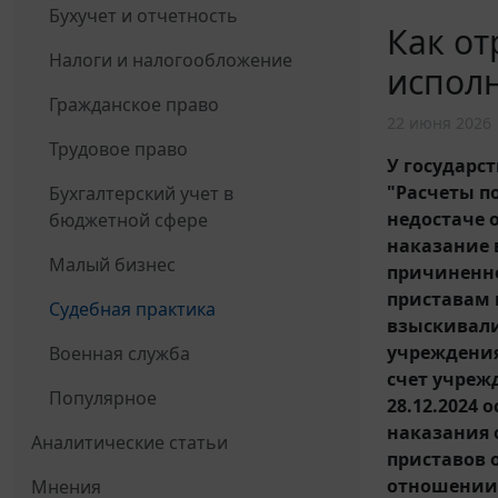
Бухучет и отчетность
Как от
Налоги и налогообложение
испол
Гражданское право
22 июня 2026
Трудовое право
У государс
"Расчеты п
Бухгалтерский учет в
недостаче 
бюджетной сфере
наказание 
Малый бизнес
причиненно
приставам п
Судебная практика
взыскивали
учреждения
Военная служба
счет учреж
Популярное
28.12.2024 
наказания 
Аналитические статьи
приставов 
отношении 
Мнения