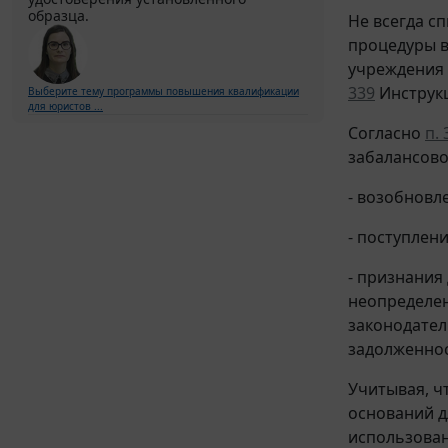
образца.
Не всегда с
процедуры в
учреждения 
339
Инструкц
Выберите тему программы повышения квалификации
для юристов ...
Согласно
п. 
забалансово
- возобновл
- поступлен
- признания
неопределен
законодател
задолженнос
Учитывая, ч
оснований д
использова