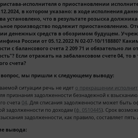
пристава-исполнителя о приостановлении исполнит
5.12.2024, в котором указано: в ходе исполнения да
ва установлено, что в результате розыска должник
ьное производство подлежит приостановлению. Отс
нии денежных средств в обозримом будущем. Учреж
нфина России от 05.12.2022 N 02-07-10/118880? Ка
сти с балансового счета 2 209 71 и обязательно ли 
ть"? Если отражать на забалансовом счете 04, то в
ого счета?
 вопрос, мы пришли к следующему выводу:
ваемой ситуации речь не идет
о прекращении исполнит
ля признания задолженности безнадежной к взысканию.
го счета
04
. Для списания задолженности может быть 
й задолженности по доходам (
ф. 0510445
). Срок возмо
зыскания задолженности, как правило, составляет пять 
е вывода: