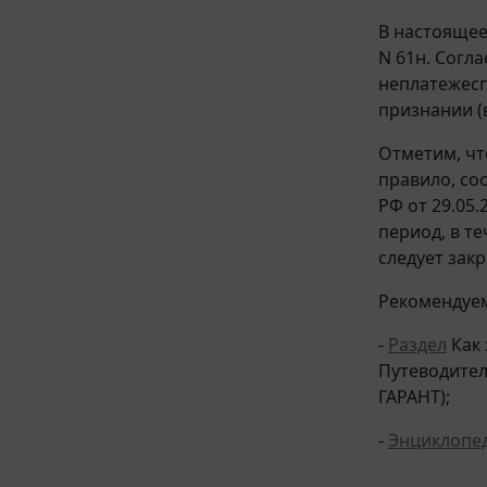
В настояще
N 61н. Согл
неплатежесп
признании (
Отметим, чт
правило, со
РФ от 29.05
период, в т
следует зак
Рекомендуем
-
Раздел
Как 
Путеводител
ГАРАНТ);
-
Энциклопе