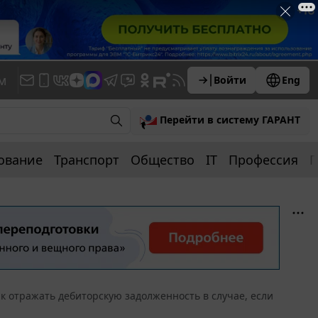
м
Войти
Eng
Перейти в систему ГАРАНТ
ование
Транспорт
Общество
IT
Профессия
П
к отражать дебиторскую задолженность в случае, если