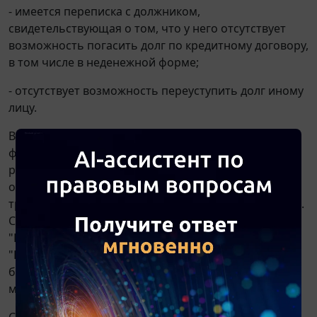
- имеется переписка с должником,
свидетельствующая о том, что у него отсутствует
возможность погасить долг по кредитному договору,
в том числе в неденежной форме;
- отсутствует возможность переуступить долг иному
лицу.
В любом случае наличие признаков обесценения
финансового вложения и размер оценочного
резерва устанавливаются исходя из фактических
обстоятельств в каждой конкретной ситуации и
требуют применения профессионального суждения.
Смотрите также
рекомендацию
Р-96/2018-КпР
"Профессиональное суждение" (принята фондом
"Национальный негосударственный регулятор
бухгалтерского учета "Бухгалтерский
методологический центр" 17.12.2018).
Согласно
Инструкции
по применению Плана счетов