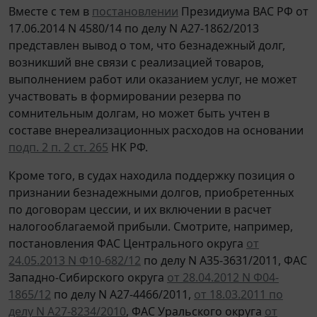
Вместе с тем в
постановлении
Президиума ВАС РФ от
17.06.2014 N 4580/14 по делу N А27-1862/2013
представлен вывод о том, что безнадежный долг,
возникший вне связи с реализацией товаров,
выполнением работ или оказанием услуг, не может
участвовать в формировании резерва по
сомнительным долгам, но может быть учтен в
составе внереализационных расходов на основании
подп. 2 п. 2 ст. 265
НК РФ.
Кроме того, в судах находила поддержку позиция о
признании безнадежными долгов, приобретенных
по договорам цессии, и их включении в расчет
налогооблагаемой прибыли. Смотрите, например,
постановления ФАС Центрального округа
от
24.05.2013 N Ф10-682/12
по делу N А35-3631/2011, ФАС
Западно-Сибирского округа
от 28.04.2012 N Ф04-
1865/12
по делу N А27-4466/2011,
от 18.03.2011 по
делу N А27-8234/2010
, ФАС Уральского округа
от