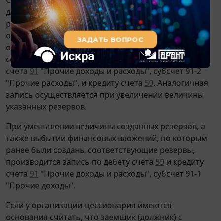
для обобщения информации о наличии и движении
резервов под обесценение финансовых вложений
организации предназначен счет
59
"Резервы под
обесценение финансовых вложений". На сумму
создаваемых резервов делается запись по дебету
счета
91
"Прочие доходы и расходы", субсчет 91-2
"Прочие расходы", и кредиту счета
59
. Аналогичная
запись осуществляется при увеличении величины
указанных резервов.
При уменьшении величины созданных резервов, а
также выбытии финансовых вложений, по которым
ранее были созданы соответствующие резервы,
производится запись по дебету счета
59
и кредиту
счета
91
"Прочие доходы и расходы", субсчет 91-1
"Прочие доходы".
Если у организации-цессионария имеются
основания считать, что заемщик (должник) с