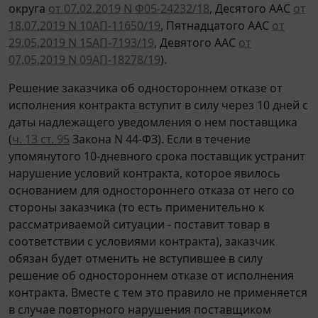
округа
от 07.02.2019 N Ф05-24232/18
, Десятого ААС
от
18.07.2019 N 10АП-11650/19
, Пятнадцатого ААС
от
29.05.2019 N 15АП-7193/19
, Девятого ААС
от
07.05.2019 N 09АП-18278/19
).
Решение заказчика об одностороннем отказе от
исполнения контракта вступит в силу через 10 дней с
даты надлежащего уведомления о нем поставщика
(
ч. 13 ст. 95
Закона N 44-ФЗ). Если в течение
упомянутого 10-дневного срока поставщик устранит
нарушение условий контракта, которое явилось
основанием для одностороннего отказа от него со
стороны заказчика (то есть применительно к
рассматриваемой ситуации - поставит товар в
соответствии с условиями контракта), заказчик
обязан будет отменить не вступившее в силу
решение об одностороннем отказе от исполнения
контракта. Вместе с тем это правило не применяется
в случае повторного нарушения поставщиком