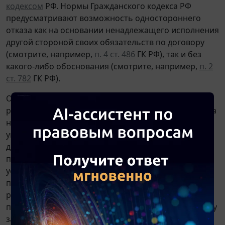
кодексом
РФ. Нормы Гражданского кодекса РФ
предусматривают возможность одностороннего
отказа как на основании ненадлежащего исполнения
другой стороной своих обязательств по договору
(смотрите, например,
п. 4 ст. 486
ГК РФ), так и без
какого-либо обоснования (смотрите, например,
п. 2
ст. 782
ГК РФ).
Однако из
чч. 10-14 ст. 95
Закона N 44-ФЗ,
регулирующих порядок реализации права заказчика
на односторонний отказ от контракта и
указывающих на то, что соответствующее решение
должно быть отменено, если в течение 10 дней
после уведомления о нем контрагента последний
устранит нарушения условий контракта,
послужившие основанием для принятия указанного
решения, следует однозначный вывод о том, что
право на отказ от исполнения контракта возникает у
заказчика именно и только вследствие нарушения