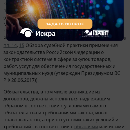
контрагентом своих обязательств по контракту. Эту
позицию разделяют и государственные органы
(смотрите, например, совместное
письмо
Минэкономразвития России и ФАС России от
18.02.2016 NN 324-ЕЕ/Д28и, АЦ/9777/16,
письмо
ФАС
России от 12.03.2019 N ИА/18794/19) и суды (смотрите
пп. 14
,
15
Обзора судебной практики применения
законодательства Российской Федерации о
контрактной системе в сфере закупок товаров,
работ, услуг для обеспечения государственных и
муниципальных нужд (утвержден Президиумом ВС
РФ 28.06.2017)).
Обязательства, в том числе возникшие из
договоров, должны исполняться надлежащим
образом в соответствии с условиями самого
обязательства и требованиями закона, иных
правовых актов, а при отсутствии таких условий и
требований - в соответствии с
обычаями
или иными