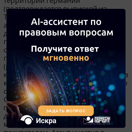
территории Германии
(подтверждается выпиской из
Торгового реестра). ЗАО является
агентом и в рамках указанных
договоров занимается не только
поиском клиентов, но и проводит
соответствующие
подготовительные мероприятия
(разработка проекта,
консультационные услуги и т.п.), без
которых установка приобретенного
оборудования невозможна.
Оборудование поставляется
покупателю напрямую в рамках
договора поставки, заключенного
между иностранной компанией и