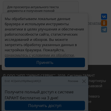
Для просмотра актуального текста
документа и получения полной
информации о вступлении в силу,
изменениях и порядке применения
Мы обрабатываем локальные данные
документа, воспользуйтесь поиском в
Перепечатка
браузера и используем инструменты
Интернет-версии системы ГАРАНТ:
аналитики в целях улучшения и обеспечения
работоспособности сайта, статистических
исследований и обзоров. Вы можете
запретить обработку указанных данных в
настройках браузера. Пожалуйста,
ознакомьтесь с условиями их обработки
.
Принять
© ООО "НПП "ГАРАНТ-СЕРВИС", 2026. Система ГАРАНТ
выпускается с 1990 года. Компания "Гарант" и ее партнеры
Erid: 4CQwVszH9pWwojUA9Q3
Реклама
являются участниками Российской ассоциации правовой
информации ГАРАНТ.
Получите полный доступ к системе
Портал ГАРАНТ.РУ зарегистрирован в качестве сетевого
ГАРАНТ бесплатно на 3 дня!
издания Федеральной службой по надзору в сфере
Получить доступ
связи,информационных технологий и массовых