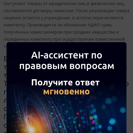
поступают товары от юридических лиц и физических лиц,
составляются договоры комиссии. После реализации товара
наценка остается у учреждения, а остаток перечисляется
комитенту. Производится ли обложение НДФЛ сумм,
полученных комиссионером при продаже имущества и
переданных комитенту при осуществлении комиссионной
торговли?
Бюджетное учреждение имеет
торговые точки, где реализует свой
товар (магнитики, картины и т.д.).
Также в учреждение на реализацию
поступают товары от юридических
лиц и физических лиц,
составляются договоры комиссии.
После реализации товара наценка
остается у учреждения, а остаток