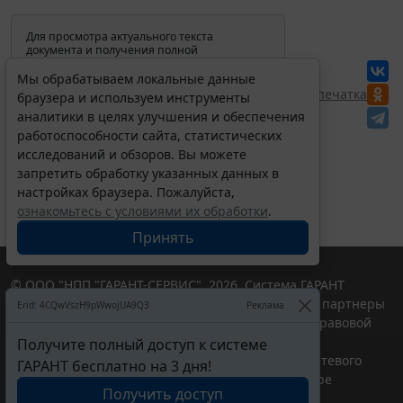
Для просмотра актуального текста
документа и получения полной
информации о вступлении в силу,
изменениях и порядке применения
Мы обрабатываем локальные данные
документа, воспользуйтесь поиском в
Перепечатка
браузера и используем инструменты
Интернет-версии системы ГАРАНТ:
аналитики в целях улучшения и обеспечения
работоспособности сайта, статистических
исследований и обзоров. Вы можете
запретить обработку указанных данных в
настройках браузера. Пожалуйста,
ознакомьтесь с условиями их обработки
.
Принять
© ООО "НПП "ГАРАНТ-СЕРВИС", 2026. Система ГАРАНТ
выпускается с 1990 года. Компания "Гарант" и ее партнеры
Erid: 4CQwVszH9pWwojUA9Q3
Реклама
являются участниками Российской ассоциации правовой
информации ГАРАНТ.
Получите полный доступ к системе
Портал ГАРАНТ.РУ зарегистрирован в качестве сетевого
ГАРАНТ бесплатно на 3 дня!
издания Федеральной службой по надзору в сфере
Получить доступ
связи,информационных технологий и массовых