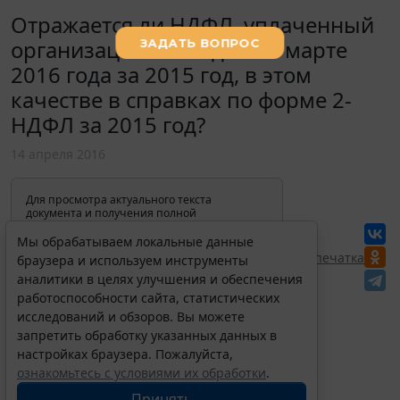
Отражается ли НДФЛ, уплаченный
организацией в бюджет в марте
2016 года за 2015 год, в этом
качестве в справках по форме 2-
НДФЛ за 2015 год?
14 апреля 2016
Для просмотра актуального текста
документа и получения полной
информации о вступлении в силу,
изменениях и порядке применения
Мы обрабатываем локальные данные
документа, воспользуйтесь поиском в
Перепечатка
браузера и используем инструменты
Интернет-версии системы ГАРАНТ:
аналитики в целях улучшения и обеспечения
работоспособности сайта, статистических
исследований и обзоров. Вы можете
запретить обработку указанных данных в
настройках браузера. Пожалуйста,
ознакомьтесь с условиями их обработки
.
Принять