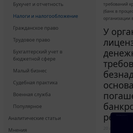
Бухучет и отчетность
требований к
(банк в проце
Налоги и налогообложение
организации в
Гражданское право
У орга
лиценз
Трудовое право
денежн
Бухгалтерский учет в
бюджетной сфере
требов
Малый бизнес
безна
основа
Судебная практика
погаше
Военная служба
банкро
Популярное
резерв
Аналитические статьи
20 августа 201
Мнения