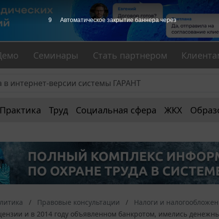
8
Автоматическое закрытие баннера через
Демо
Семинары
Стать партнером
Клиента
Практика
Труд
Социальная сфера
ЖКХ
Образ
алитика
Правовые консультации
Налоги и налогообложе
нзии и в 2014 году объявленном банкротом, имелись денежные