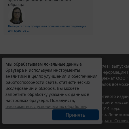
образца.
Выберите тему программы повышения квалификации
для юристов ...
Мы обрабатываем локальные данные
© ООО "НПП "ГАРАНТ-СЕРВИС", 2026. Система ГАРАНТ выпускае
браузера и используем инструменты
участниками Российской ассоциации правовой информации Г
аналитики в целях улучшения и обеспечения
Все права на материалы сайта ГАРАНТ.РУ принадлежат ООО "
работоспособности сайта, статистических
Полное или частичное воспроизведение материалов возможн
исследований и обзоров. Вы можете
Правила использования портала.
запретить обработку указанных данных в
Портал ГАРАНТ.РУ зарегистрирован в качестве сетевого изда
настройках браузера. Пожалуйста,
надзору в сфере связи,информационных технологий и массо
ознакомьтесь с условиями их обработки
.
(Роскомнадзором), Эл № ФС77-58365 от 18 июня 2014 года.
Принять
ООО "НПП "ГАРАНТ-СЕРВИС", 119234, г. Москва, тер. Ленинские 
Разработчик ЭПС Система ГАРАНТ – ООО "НПП "
Гарант-Сервис