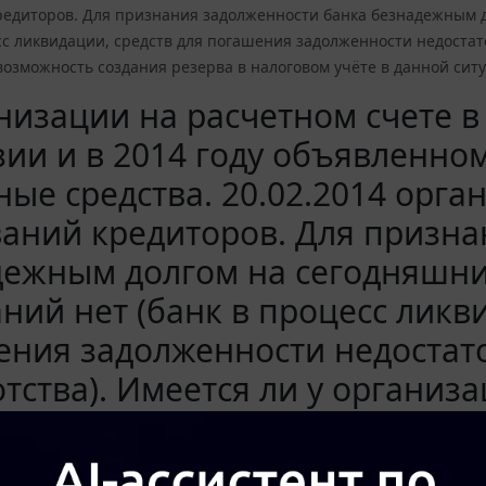
редиторов. Для признания задолженности банка безнадежным д
сс ликвидации, средств для погашения задолженности недостат
озможность создания резерва в налоговом учёте в данной сит
низации на расчетном счете в
ии и в 2014 году объявленно
ые средства. 20.02.2014 орга
аний кредиторов. Для призна
дежным долгом на сегодняшни
ний нет (банк в процесс ликв
ния задолженности недостато
тства). Имеется ли у организ
а в налоговом учёте в данной
4