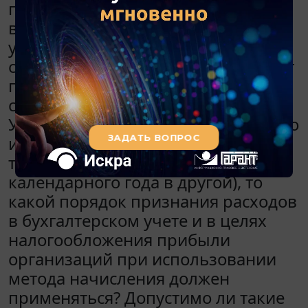
поставщика услуг оферте. Актов
выполненных работ (оказанных
услуг), подписываемых двумя
сторонами, нет. Оплата происходит
посредством списания денежных
средств с корпоративной карты.
Учитывая, что договоров несколько
и сроки их действия различны (в
том числе и переходят из одного
календарного года в другой), то
какой порядок признания расходов
в бухгалтерском учете и в целях
налогообложения прибыли
организаций при использовании
метода начисления должен
применяться? Допустимо ли такие