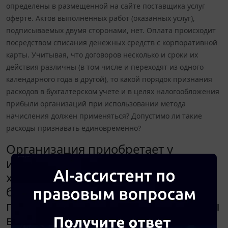
определены в размещенной на сайте поставщика услуг
оферте. Актов выполненных работ (оказанных услуг),
подписываемых двумя сторонами, нет. Оплата происходит
посредством списания денежных средств с корпоративной
карты. Учитывая, что договоров несколько и сроки их
действия различны (в том числе и переходят из одного
календарного года в другой), то какой порядок признания
расходов в бухгалтерском учете и в целях налогообложения
прибыли организаций при использовании метода
начисления должен применяться? Допустимо ли такие
расходы признавать единовременно?
Организация приобретает у
иностранных партнеров услуги
хостинга. Договора в привычной
бумажной форме нет,
предлагаемые условия определены
в размещенной на сайте