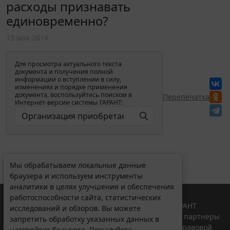
расходы признавать
единовременно?
13 мая 2014
Для просмотра актуального текста
документа и получения полной
информации о вступлении в силу,
изменениях и порядке применения
документа, воспользуйтесь поиском в
Перепечатка
Интернет-версии системы ГАРАНТ:
Мы обрабатываем локальные данные
браузера и используем инструменты
аналитики в целях улучшения и обеспечения
работоспособности сайта, статистических
© ООО "НПП "ГАРАНТ-СЕРВИС", 2026. Система ГАРАНТ
исследований и обзоров. Вы можете
выпускается с 1990 года. Компания "Гарант" и ее партнеры
запретить обработку указанных данных в
являются участниками Российской ассоциации правовой
настройках браузера. Пожалуйста,