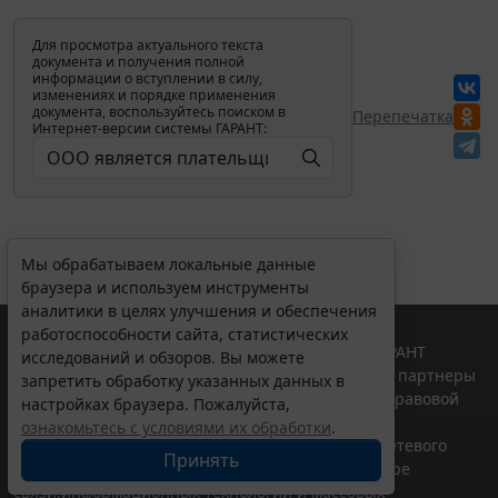
Для просмотра актуального текста
документа и получения полной
информации о вступлении в силу,
изменениях и порядке применения
документа, воспользуйтесь поиском в
Перепечатка
Интернет-версии системы ГАРАНТ:
Мы обрабатываем локальные данные
браузера и используем инструменты
аналитики в целях улучшения и обеспечения
работоспособности сайта, статистических
© ООО "НПП "ГАРАНТ-СЕРВИС", 2026. Система ГАРАНТ
исследований и обзоров. Вы можете
выпускается с 1990 года. Компания "Гарант" и ее партнеры
запретить обработку указанных данных в
являются участниками Российской ассоциации правовой
настройках браузера. Пожалуйста,
информации ГАРАНТ.
ознакомьтесь с условиями их обработки
.
Портал ГАРАНТ.РУ зарегистрирован в качестве сетевого
Принять
издания Федеральной службой по надзору в сфере
связи,информационных технологий и массовых