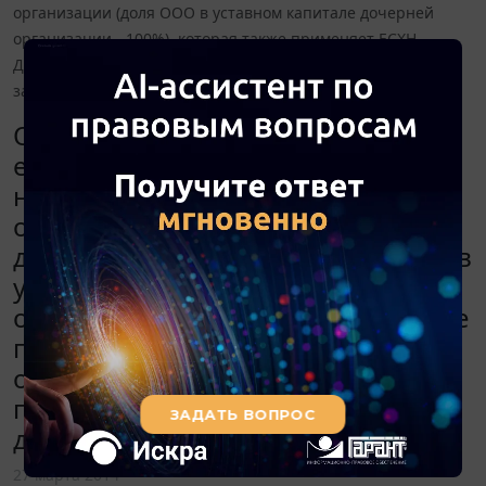
организации (доля ООО в уставном капитале дочерней
организации - 100%), которая также применяет ЕСХН.
Должно ли ООО отразить в налоговой декларации по ЕСХН
за 2013 год полученные дивиденды?
ООО является плательщиком
единого сельскохозяйственного
налога (ЕСХН). В течение 2013 года
оно получило дивиденды от
дочерней организации (доля ООО в
уставном капитале дочерней
организации - 100%), которая также
применяет ЕСХН. Должно ли ООО
отразить в налоговой декларации
по ЕСХН за 2013 год полученные
дивиденды?
27 марта 2014