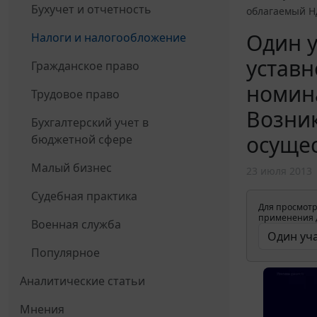
Бухучет и отчетность
облагаемый Н
Один у
Налоги и налогообложение
уставн
Гражданское право
номин
Трудовое право
Возник
Бухгалтерский учет в
осущес
бюджетной сфере
Малый бизнес
23 июля 2013
Судебная практика
Для просмотр
применения д
Военная служба
Популярное
Аналитические статьи
Мнения