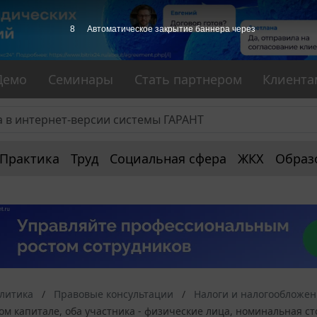
8
Автоматическое закрытие баннера через
Демо
Семинары
Стать партнером
Клиента
Практика
Труд
Социальная сфера
ЖКХ
Образ
алитика
Правовые консультации
Налоги и налогообложе
ом капитале, оба участника - физические лица, номинальная с