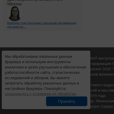
образца.
Выберите тему программы повышения квалификации
для юристов ...
Мы обрабатываем локальные данные
© ООО "НПП "ГАРАНТ-СЕРВИС", 2026. Система ГАРАНТ выпускае
браузера и используем инструменты
участниками Российской ассоциации правовой информации Г
аналитики в целях улучшения и обеспечения
Все права на материалы сайта ГАРАНТ.РУ принадлежат ООО "
работоспособности сайта, статистических
Полное или частичное воспроизведение материалов возможн
исследований и обзоров. Вы можете
Правила использования портала.
запретить обработку указанных данных в
Портал ГАРАНТ.РУ зарегистрирован в качестве сетевого изда
настройках браузера. Пожалуйста,
надзору в сфере связи,информационных технологий и массо
ознакомьтесь с условиями их обработки
.
(Роскомнадзором), Эл № ФС77-58365 от 18 июня 2014 года.
ООО "НПП "ГАРАНТ-СЕРВИС", 119234, г. Москва, тер. Ленинские 
Принять
Разработчик ЭПС Система ГАРАНТ – ООО "НПП "
Гарант-Сервис