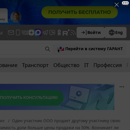
м
Войти
Eng
Перейти в систему ГАРАНТ
ование
Транспорт
Общество
IT
Профессия
П
ние
Один участник ООО продает другому участнику свою
тоимость доли больше цены продажи на 50%. Возникает ли