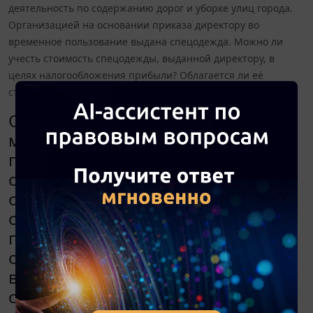
деятельность по содержанию дорог и уборке улиц города.
Организацией на основании приказа директору во
временное пользование выдана спецодежда. Можно ли
учесть стоимость спецодежды, выданной директору, в
целях налогообложения прибыли? Облагается ли её
стоимость страховыми взносами?
Организация является
муниципальным унитарным
предприятием (МУП), применяет
общую систему налогообложения,
осуществляет деятельность по
содержанию дорог и уборке улиц
города. Организацией на
основании приказа директору во
временное пользование выдана
спецодежда. Можно ли учесть