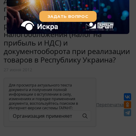
данной ситуации будет
производиться в безналичном
порядке, договор заключен в
рублях. Каков порядок
налогообложения (налог на
прибыль и НДС) и
документооборота при реализации
товаров в Республику Украина?
27 июня 2012
Для просмотра актуального текста
документа и получения полной
информации о вступлении в силу,
изменениях и порядке применения
документа, воспользуйтесь поиском в
Перепечатка
Интернет-версии системы ГАРАНТ: