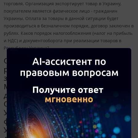
торговля. Организация экспортирует товар в Украину,
покупателем является физическое лицо - гражданин
Украины. Оплата за товары в данной ситуации будет
производиться в безналичном порядке, договор заключен в
рублях. Каков порядок налогообложения (налог на прибыль
и НДС) и документооборота при реализации товаров в
Республику Украина?
Организация применяет общий
режим налогообложения,
зарегистрирована в г. Люберцы
Московской области, основной вид
деятельности - оптовая торговля.
Организация экспортирует товар в
Украину, покупателем является
физическое лицо - гражданин
Украины. Оплата за товары в