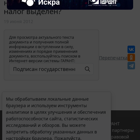
несмотря на то, что в контракте
налог выделен?
19 июня 2012
Для просмотра актуального текста
документа и получения полной
информации о вступлении в силу,
изменениях и порядке применения
Мы обрабатываем локальные данные
документа, воспользуйтесь поиском в
Перепечатка
браузера и используем инструменты
Интернет-версии системы ГАРАНТ:
аналитики в целях улучшения и обеспечения
работоспособности сайта, статистических
исследований и обзоров. Вы можете
запретить обработку указанных данных в
настройках браузера. Пожалуйста,
ознакомьтесь с условиями их обработки
.
Принять
© ООО "НПП "ГАРАНТ-СЕРВИС", 2026. Система ГАРАНТ
выпускается с 1990 года. Компания "Гарант" и ее партнеры
Erid: 4CQwVszH9pWwojUA9Q3
Реклама
являются участниками Российской ассоциации правовой