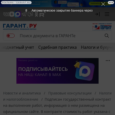
РЕКЛАМА
РЕКЛАМА • GARANT.RU
8
Автоматическое закрытие баннера через
Бюджетный учет
Судебная практика
Налоги и бухуче
Новости и аналитика
Правовые консультации
Налоги
и налогообложение
Подписан государственный контракт
на выполнение работ, информация о нем размещена на
официальном сайте. В контракте стоимость работ указана с