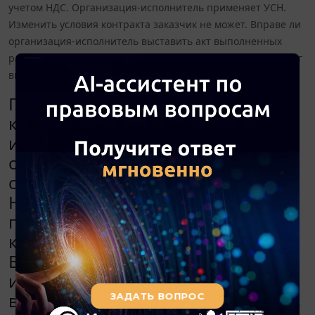
учетом НДС. Организация-исполнитель применяет УСН.
Изменить условия контракта заказчик не может. Вправе ли
организация-исполнитель выставить акт выполненных
работ без учета НДС, несмотря на то, что в контракте налог
выделен?
Подписан государственный
контракт на выполнение работ,
информация о нем размещена на
официальном сайте. В контракте
стоимость работ указана с учетом
НДС. Организация-исполнитель
применяет УСН. Изменить условия
контракта заказчик не может.
Вправе ли организация-
исполнитель выставить акт
выполненных работ без учета НДС,