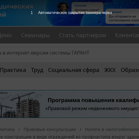
1
Автоматическое закрытие баннера через
Демо
Семинары
Стать партнером
Клиента
Практика
Труд
Социальная сфера
ЖКХ
Образ
алитика
Правовые консультации
Налоги и налогообложе
конструкции в виде ограждений из профнастила вокруг здания