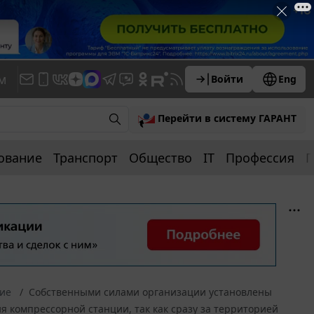
м
Войти
Eng
Перейти в систему ГАРАНТ
ование
Транспорт
Общество
IT
Профессия
П
ние
Собственными силами организации установлены
 компрессорной станции, так как сразу за территорией