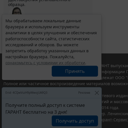
образца.
Мы обрабатываем локальные данные
браузера и используем инструменты
Выберите тему программы повышения квалификации
для юристов ...
аналитики в целях улучшения и обеспечения
работоспособности сайта, статистических
исследований и обзоров. Вы можете
запретить обработку указанных данных в
настройках браузера. Пожалуйста,
ознакомьтесь с условиями их обработки
.
© ООО "НПП "ГАРАНТ-СЕРВИС", 2026. Система ГАРАНТ выпускае
Принять
участниками Российской ассоциации правовой информации Г
Все права на материалы сайта ГАРАНТ.РУ принадлежат ООО "
Полное или частичное воспроизведение материалов возможн
Правила использования портала.
Erid: 4CQwVszH9pWwojUA9Q3
Реклама
Портал ГАРАНТ.РУ зарегистрирован в качестве сетевого изда
надзору в сфере связи,информационных технологий и массо
Получите полный доступ к системе
(Роскомнадзором), Эл № ФС77-58365 от 18 июня 2014 года.
ГАРАНТ бесплатно на 3 дня!
ООО "НПП "ГАРАНТ-СЕРВИС", 119234, г. Москва, тер. Ленинские 
Разработчик ЭПС Система ГАРАНТ – ООО "НПП "
Гарант-Сервис
Получить доступ