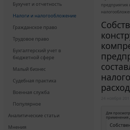
Бухучет и отчетность
предприятия н
налогообложен
Налоги и налогообложение
Собст
Гражданское право
констр
Трудовое право
компре
Бухгалтерский учет в
предпр
бюджетной сфере
состав
Малый бизнес
налого
Судебная практика
расход
Военная служба
24 ноября 201
Популярное
Для просмотр
Аналитические статьи
применения д
Мнения