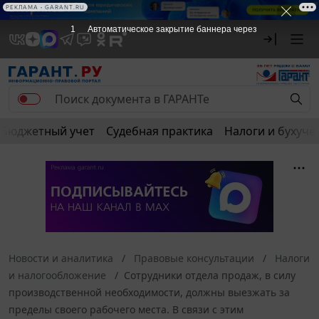
РЕКЛАМА
РЕКЛАМА • GARANT.RU
1
Автоматическое закрытие баннера через
Бюджетный учет
Судебная практика
Налоги и бухуче
Новости и аналитика
Правовые консультации
Налоги
и налогообложение
Сотрудники отдела продаж, в силу
производственной необходимости, должны выезжать за
пределы своего рабочего места. В связи с этим