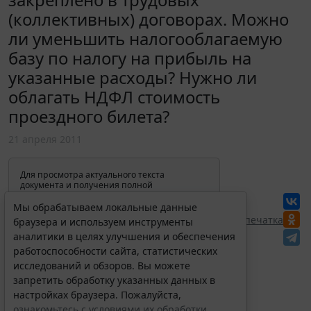
(коллективных) договорах. Можно
ли уменьшить налогооблагаемую
базу по налогу на прибыль на
указанные расходы? Нужно ли
облагать НДФЛ стоимость
проездного билета?
21 апреля 2011
Для просмотра актуального текста
документа и получения полной
информации о вступлении в силу,
изменениях и порядке применения
Мы обрабатываем локальные данные
документа, воспользуйтесь поиском в
Перепечатка
браузера и используем инструменты
Интернет-версии системы ГАРАНТ:
аналитики в целях улучшения и обеспечения
работоспособности сайта, статистических
исследований и обзоров. Вы можете
запретить обработку указанных данных в
настройках браузера. Пожалуйста,
ознакомьтесь с условиями их обработки
.