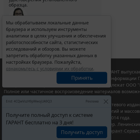
образца.
Мы обрабатываем локальные данные
браузера и используем инструменты
Выберите тему программы повышения квалификации
для юристов ...
аналитики в целях улучшения и обеспечения
работоспособности сайта, статистических
исследований и обзоров. Вы можете
запретить обработку указанных данных в
настройках браузера. Пожалуйста,
ознакомьтесь с условиями их обработки
.
© ООО "НПП "ГАРАНТ-СЕРВИС", 2026. Система ГАРАНТ выпускае
Принять
участниками Российской ассоциации правовой информации Г
Все права на материалы сайта ГАРАНТ.РУ принадлежат ООО "
Полное или частичное воспроизведение материалов возможн
Правила использования портала.
Erid: 4CQwVszH9pWwojUA9Q3
Реклама
Портал ГАРАНТ.РУ зарегистрирован в качестве сетевого изда
надзору в сфере связи,информационных технологий и массо
Получите полный доступ к системе
(Роскомнадзором), Эл № ФС77-58365 от 18 июня 2014 года.
ГАРАНТ бесплатно на 3 дня!
ООО "НПП "ГАРАНТ-СЕРВИС", 119234, г. Москва, тер. Ленинские 
Разработчик ЭПС Система ГАРАНТ – ООО "НПП "
Гарант-Сервис
Получить доступ