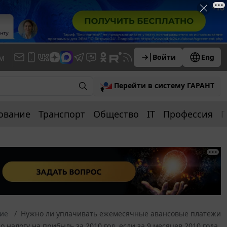
м
Войти
Eng
Перейти в систему ГАРАНТ
ование
Транспорт
Общество
IT
Профессия
П
ние
Нужно ли уплачивать ежемесячные авансовые платежи
по налогу на прибыль за 2010 год, если за 9 месяцев 2010 года