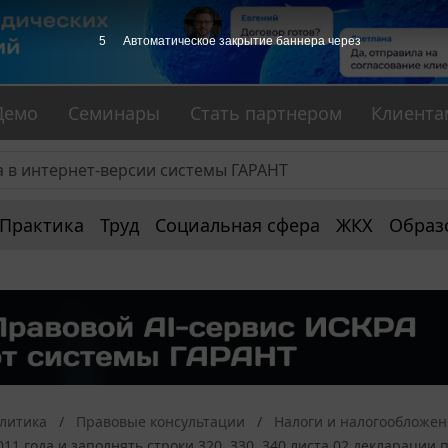
5
Автоматическое закрытие баннера через
Демо
Семинары
Стать партнером
Клиента
Практика
Труд
Социальная сфера
ЖКХ
Образ
алитика
Правовые консультации
Налоги и налогообложе
011 года и заполнять строки 320, 330, 340 листа 02 декларации 