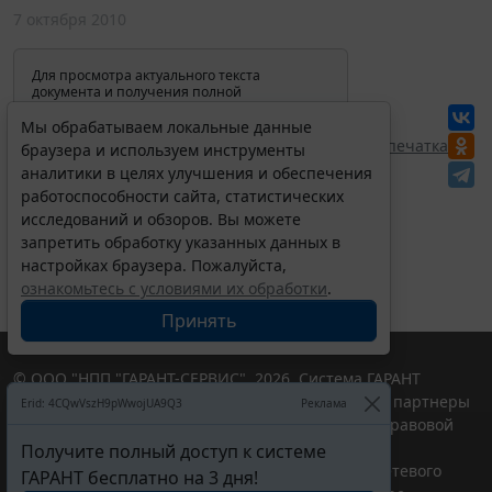
7 октября 2010
Для просмотра актуального текста
документа и получения полной
информации о вступлении в силу,
изменениях и порядке применения
Мы обрабатываем локальные данные
документа, воспользуйтесь поиском в
Перепечатка
браузера и используем инструменты
Интернет-версии системы ГАРАНТ:
аналитики в целях улучшения и обеспечения
работоспособности сайта, статистических
исследований и обзоров. Вы можете
запретить обработку указанных данных в
настройках браузера. Пожалуйста,
ознакомьтесь с условиями их обработки
.
Принять
© ООО "НПП "ГАРАНТ-СЕРВИС", 2026. Система ГАРАНТ
выпускается с 1990 года. Компания "Гарант" и ее партнеры
Erid: 4CQwVszH9pWwojUA9Q3
Реклама
являются участниками Российской ассоциации правовой
информации ГАРАНТ.
Получите полный доступ к системе
Портал ГАРАНТ.РУ зарегистрирован в качестве сетевого
ГАРАНТ бесплатно на 3 дня!