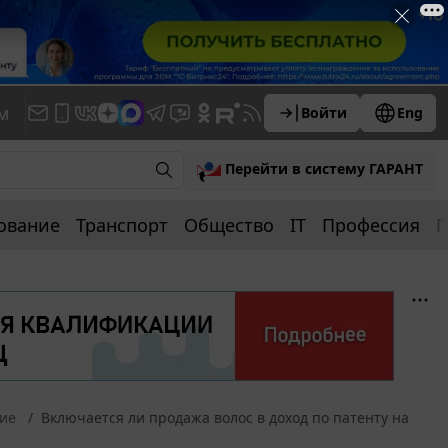
м
Войти
Eng
Перейти в систему ГАРАНТ
ование
Транспорт
Общество
IT
Профессия
П
ние
Включается ли продажа волос в доход по патенту на