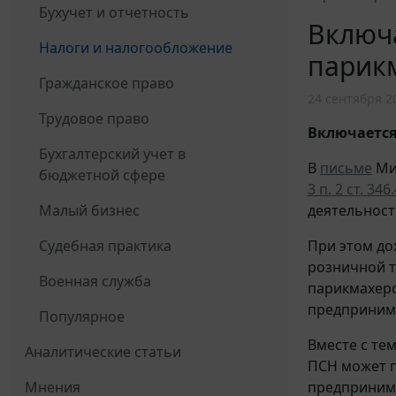
Бухучет и отчетность
Включа
Налоги и налогообложение
парикм
Гражданское право
24 сентября 2
Трудовое право
Включается
Бухгалтерский учет в
В
письме
Мин
бюджетной сфере
3 п. 2 ст. 346
Малый бизнес
деятельност
Судебная практика
При этом д
розничной т
Военная служба
парикмахерс
предпринима
Популярное
Вместе с тем
Аналитические статьи
ПСН может 
Мнения
предпринима