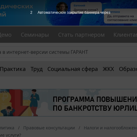
2
Автоматическое закрытие баннера через
Демо
Семинары
Стать партнером
Клиента
Практика
Труд
Социальная сфера
ЖКХ
Образ
алитика
Правовые консультации
Налоги и налогообложе
е услуги?