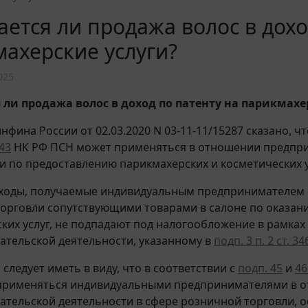
ется ли продажа волос в дохо
ахерские услуги?
025
 ли продажа волос в доход по патенту на парикмахе
фина России от 02.03.2020 N 03-11-11/15287 сказано, чт
.43
НК РФ ПСН может применяться в отношении предпр
и по предоставлению парикмахерских и косметических у
оходы, получаемые индивидуальным предпринимателем 
орговли сопутствующими товарами в салоне по оказан
ких услуг, не подпадают под налогообложение в рамках
тельской деятельности, указанному в
подп. 3 п. 2 ст. 34
 следует иметь в виду, что в соответствии с
подп. 45
и
46
применяться индивидуальными предпринимателями в 
тельской деятельности в сфере розничной торговли, 