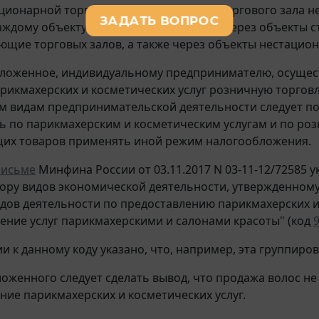
ционарной торговой сети с площадью торгового зала не
аждому объекту организации торговли, через объекты 
еющие торговых залов, а также через объекты нестацион
ложенное, индивидуальному предпринимателю, осущес
рикмахерских и косметических услуг розничную торго
м видам предпринимательской деятельности следует по
ь по парикмахерским и косметическим услугам и по роз
щих товаров применять иной режим налогообложения.
письме
Минфина России от 03.11.2017 N 03-11-12/72585 
ору видов экономической деятельности, утвержденном
дов деятельности по предоставлению парикмахерских и 
ение услуг парикмахерскими и салонами красоты" (код
9
и к данному коду указано, что, например, эта группиро
ложенного следует сделать вывод, что продажа волос не
ние парикмахерских и косметических услуг.