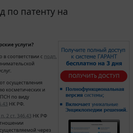
д по патенту на
рские услуги?
о в соответствии с
подп.
инимательской
слуг.
от осуществления
ию косметических и
 ПСН по виду
6.43
НК РФ.
 п. 2 ст. 346.43
НК РФ
отношении
осуществляемой через