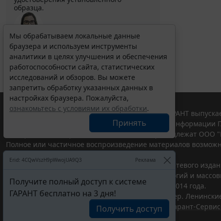
образца.
Мы обрабатываем локальные данные
браузера и используем инструменты
Выберите тему программы повышения квалификации
для юристов ...
аналитики в целях улучшения и обеспечения
работоспособности сайта, статистических
исследований и обзоров. Вы можете
запретить обработку указанных данных в
настройках браузера. Пожалуйста,
ознакомьтесь с условиями их обработки
.
© ООО "НПП "ГАРАНТ-СЕРВИС", 2026. Система ГАРАНТ выпускае
Принять
участниками Российской ассоциации правовой информации Г
Все права на материалы сайта ГАРАНТ.РУ принадлежат ООО "
Полное или частичное воспроизведение материалов возможн
Правила использования портала.
Erid: 4CQwVszH9pWwojUA9Q3
Реклама
Портал ГАРАНТ.РУ зарегистрирован в качестве сетевого изда
надзору в сфере связи,информационных технологий и массо
Получите полный доступ к системе
(Роскомнадзором), Эл № ФС77-58365 от 18 июня 2014 года.
ГАРАНТ бесплатно на 3 дня!
ООО "НПП "ГАРАНТ-СЕРВИС", 119234, г. Москва, тер. Ленинские 
Разработчик ЭПС Система ГАРАНТ – ООО "НПП "
Гарант-Сервис
Получить доступ