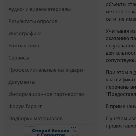
объекты ста
Аудио- и видеоматериалы
метров по к
сети, не им
Результаты опросов
Учитывая из
Инфографика
оказанию па
Важная тема
по указанны
деятельност
Сервисы
сопутствую
Профессиональные календари
При этом в
классификат
Документы
перечень ви
Информационное партнерство
"Предоставл
Форум Гарант
В примечани
Подборки материалов
С учетом из
предоставле