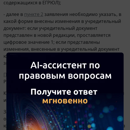
содержащихся в ЕГРЮЛ);
- далее в
пункте 2
заявления необходимо указать, в
какой форме внесены изменения в учредительный
документ: если учредительный документ
представлен в новой редакции, проставляется
цифровое значение 1; если представлены
изменения, внесенные в учредительный документ
юридического лица, проставляется цифровое
значение 2 (
п. 76
Требований).
Пункт 6
заявления не заполняется (
письмо
ФНС
России от 04.02.2021 N ЗГ-3-14/717@).
К заявлению прилагается
лист Б
"Место нахождения
и адрес юридического лица" заявления.
Заполнение
листа Б
осуществляется следующим
образом: заполняются
пункты 1
"Место нахождения
юридического лица" и
2
"Адрес юридического лица в