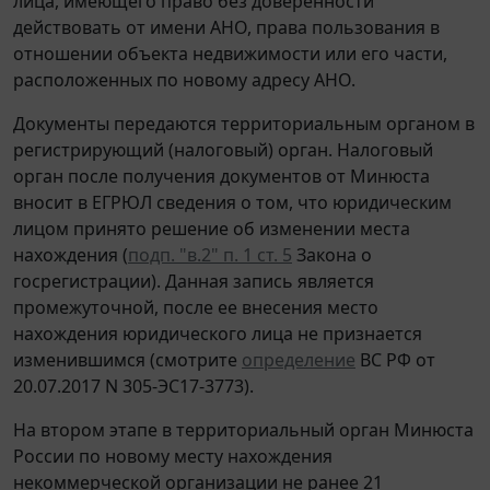
лица, имеющего право без доверенности
действовать от имени АНО, права пользования в
отношении объекта недвижимости или его части,
расположенных по новому адресу АНО.
Документы передаются территориальным органом в
регистрирующий (налоговый) орган. Налоговый
орган после получения документов от Минюста
вносит в ЕГРЮЛ сведения о том, что юридическим
лицом принято решение об изменении места
нахождения (
подп. "в.2" п. 1 ст. 5
Закона о
госрегистрации). Данная запись является
промежуточной, после ее внесения место
нахождения юридического лица не признается
изменившимся (смотрите
определение
ВС РФ от
20.07.2017 N 305-ЭС17-3773).
На втором этапе в территориальный орган Минюста
России по новому месту нахождения
некоммерческой организации не ранее 21