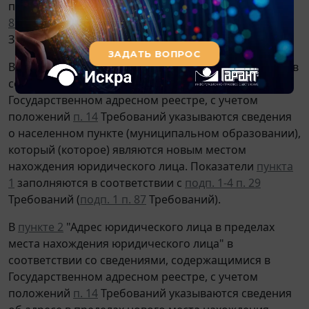
пределах места нахождения юридического лица" (
п.
87
Требований,
письмо
ФНС России от 04.02.2021 N
ЗГ-3-14/717@).
В
пункте 1
"Место нахождения юридического лица" в
соответствии со сведениями, содержащимися в
Государственном адресном реестре, с учетом
положений
п. 14
Требований указываются сведения
о населенном пункте (муниципальном образовании),
который (которое) являются новым местом
нахождения юридического лица. Показатели
пункта
1
заполняются в соответствии с
подп. 1-4 п. 29
Требований (
подп. 1 п. 87
Требований).
В
пункте 2
"Адрес юридического лица в пределах
места нахождения юридического лица" в
соответствии со сведениями, содержащимися в
Государственном адресном реестре, с учетом
положений
п. 14
Требований указываются сведения