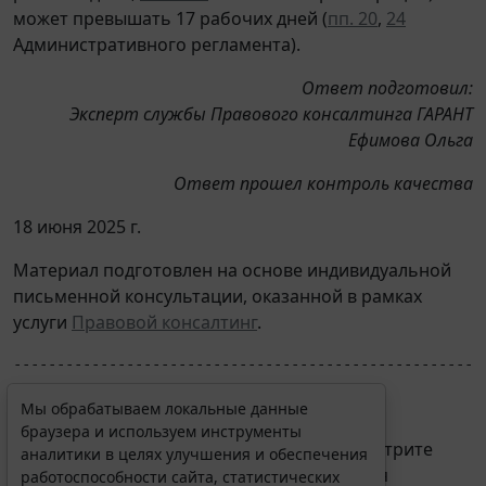
может превышать 17 рабочих дней (
пп. 20
,
24
Административного регламента).
Ответ подготовил:
Эксперт службы Правового консалтинга ГАРАНТ
Ефимова Ольга
Ответ прошел контроль качества
18 июня 2025 г.
Материал подготовлен на основе индивидуальной
письменной консультации, оказанной в рамках
услуги
Правовой консалтинг
.
------------------------------------------------------
Мы обрабатываем локальные данные
браузера и используем инструменты
*(1) О высшем органе управления АНО смотрите
аналитики в целях улучшения и обеспечения
также в ответе на Вопрос: Как формируется
работоспособности сайта, статистических