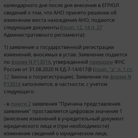
календарного дня после дня внесения в ЕГРЮЛ
сведений о том, что АНО принято решение об
изменении места нахождения АНО, подаются
следующие документы (
подп. 12
,
14 п. 27
Административного регламента):
1) заявление о государственной регистрации
изменений, вносимых в устав. Заявление подается
по
форме N Р13014
, утвержденной
приказом
ФНС
России от 31.08.2020 N ЕД-7-14/617@ (
подп. "а" п. 1 ст.
17
Закона о госрегистрации). Заявление по
форме N
Р13014
заполняется, в частности, с учетом
следующего:
- в
пункте 2
заявления "Причина представления
заявления" проставляется цифровое значение 1
(внесение изменений в учредительный документ
юридического лица и (при необходимости)
изменение сведений о юридическом лице,