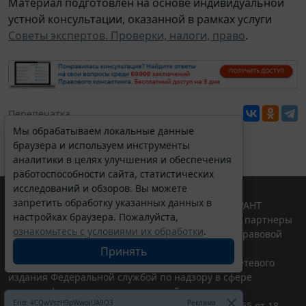
Материал подготовлен на основе индивидуальной
устной консультации, оказанной в рамках услуги
Советы экспертов. Проверки, налоги, право
.
Перепечатка
Мы обрабатываем локальные данные
браузера и используем инструменты
аналитики в целях улучшения и обеспечения
работоспособности сайта, статистических
исследований и обзоров. Вы можете
запретить обработку указанных данных в
© ООО "НПП "ГАРАНТ-СЕРВИС", 2026. Система ГАРАНТ
настройках браузера. Пожалуйста,
выпускается с 1990 года. Компания "Гарант" и ее партнеры
ознакомьтесь с условиями их обработки
.
являются участниками Российской ассоциации правовой
информации ГАРАНТ.
Принять
Портал ГАРАНТ.РУ зарегистрирован в качестве сетевого
издания Федеральной службой по надзору в сфере
связи,информационных технологий и массовых
Erid: 4CQwVszH9pWwojUA9Q3
Реклама
коммуникаций (Роскомнадзором), Эл № ФС77-58365 от 18