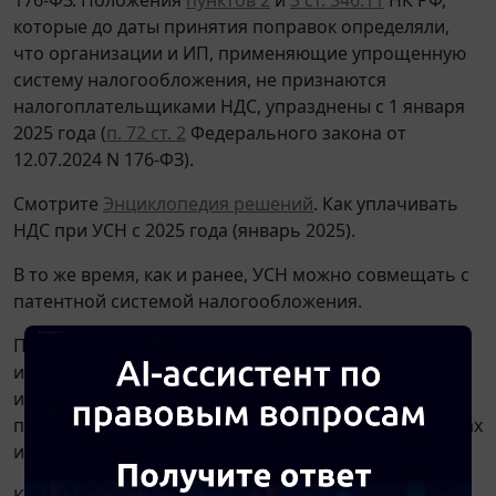
которые до даты принятия поправок определяли,
что организации и ИП, применяющие упрощенную
систему налогообложения, не признаются
налогоплательщиками НДС, упразднены с 1 января
2025 года (
п. 72 ст. 2
Федерального закона от
12.07.2024 N 176-ФЗ).
Смотрите
Энциклопедия решений
. Как уплачивать
НДС при УСН с 2025 года (январь 2025).
В то же время, как и ранее, УСН можно совмещать с
патентной системой налогообложения.
Патентная система налогообложения применяется
индивидуальными предпринимателями наряду с
иными режимами налогообложения,
предусмотренными законодательством РФ о налогах
и сборах (
п. 1 ст. 346.43
НК РФ).
Как и ранее,
подп. 1 п. 11 ст. 346.43
НК РФ содержит