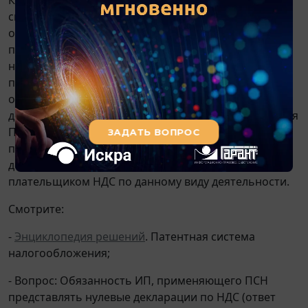
специальную норму (имеющую приоритет над
общими нормами
ст. 80
НК РФ), в силу которой ИП,
применяющие ПСН, не признаются
налогоплательщиками НДС, за исключением НДС,
подлежащего уплате в соответствии с НК РФ, при
осуществлении видов предпринимательской
деятельности, в отношении которых не применяется
ПСН (
подп. 1 п. 11 ст. 346.43
НК РФ).Таким образом,
при переходе на применение ПСН по виду
деятельности предприниматель перестает быть
плательщиком НДС по данному виду деятельности.
Смотрите:
-
Энциклопедия решений
. Патентная система
налогообложения;
- Вопрос: Обязанность ИП, применяющего ПСН
представлять нулевые декларации по НДС (ответ