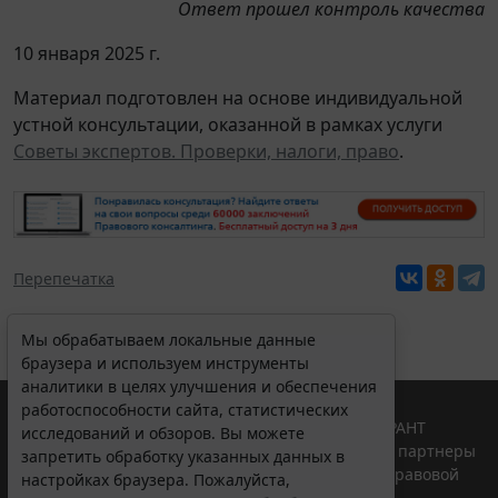
Ответ прошел контроль качества
10 января 2025 г.
Материал подготовлен на основе индивидуальной
устной консультации, оказанной в рамках услуги
Советы экспертов. Проверки, налоги, право
.
Перепечатка
Мы обрабатываем локальные данные
браузера и используем инструменты
аналитики в целях улучшения и обеспечения
работоспособности сайта, статистических
© ООО "НПП "ГАРАНТ-СЕРВИС", 2026. Система ГАРАНТ
исследований и обзоров. Вы можете
выпускается с 1990 года. Компания "Гарант" и ее партнеры
запретить обработку указанных данных в
являются участниками Российской ассоциации правовой
настройках браузера. Пожалуйста,
информации ГАРАНТ.